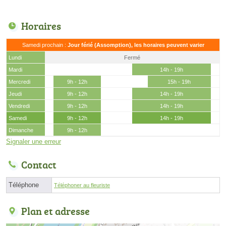
Horaires
Samedi prochain :
Jour férié (Assomption), les horaires peuvent varier
Lundi
Fermé
Mardi
14h - 19h
Mercredi
9h - 12h
15h - 19h
Jeudi
9h - 12h
14h - 19h
Vendredi
9h - 12h
14h - 19h
Samedi
9h - 12h
14h - 19h
Dimanche
9h - 12h
Signaler une erreur
Contact
Téléphone
Téléphoner au fleuriste
Plan et adresse