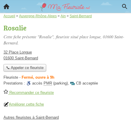
Accueil
>
Auvergne-Rhône-Alpes
>
Ain
>
Saint-Bernard
Rosalie
Cette fiche présente "Rosalie", fleuriste situé
place longue
, 01600 Saint-
Bernard.
32 Place Longue
01600 Saint-Bernard
📞 Appeler ce fleuriste
Fleuriste
-
Fermé, ouvre à 9h
Prestations :
accès
PMR
(parking)
,
CB acceptée
Recommander ce fleuriste
Améliorer cette fiche
Autres fleuristes à Saint-Bernard