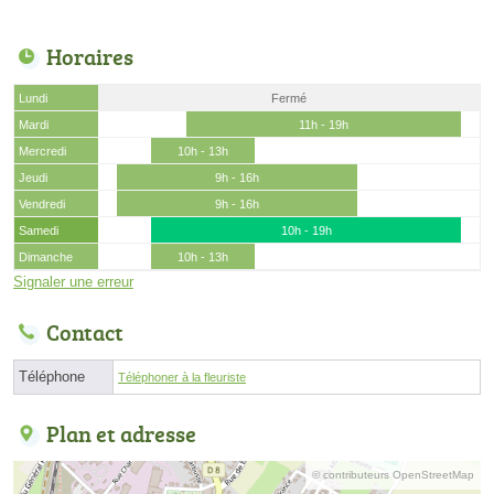
Horaires
Lundi
Fermé
Mardi
11h - 19h
Mercredi
10h - 13h
Jeudi
9h - 16h
Vendredi
9h - 16h
Samedi
10h - 19h
Dimanche
10h - 13h
Signaler une erreur
Contact
Téléphone
Téléphoner à la fleuriste
Plan et adresse
© contributeurs OpenStreetMap