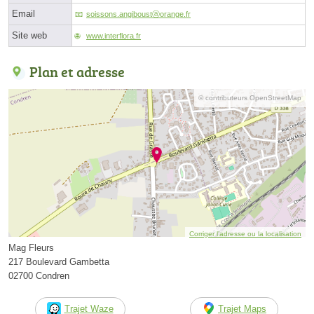
Email
soissons.angiboustⓐorange.fr
Site web
www.interflora.fr
Plan et adresse
© contributeurs OpenStreetMap
Corriger l’adresse ou la localisation
Mag Fleurs
217 Boulevard Gambetta
02700 Condren
Trajet Waze
Trajet Maps