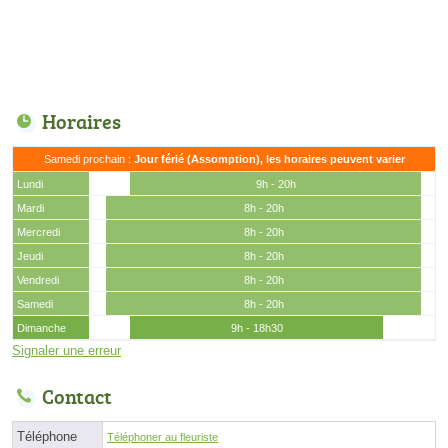
Horaires
Samedi prochain :
Jour férié (Assomption), les horaires peuvent varier
Lundi
9h - 20h
Mardi
8h - 20h
Mercredi
8h - 20h
Jeudi
8h - 20h
Vendredi
8h - 20h
Samedi
8h - 20h
Dimanche
9h - 18h30
Signaler une erreur
Contact
Téléphone
Téléphoner au fleuriste