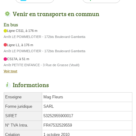
Venir en transports en commun
En bus
Ligne CS11, à 176 m
Arrêt LE POMMELOTIER - 172bis Boulevard Gambetta
Ligne L1, à 176 m
Arrêt LE POMMELOTIER - 172bis Boulevard Gambetta
CS17A, à 51 m
Arrêt PETITE ENFANCE - 3 Rue de Grasse (Vouël)
Voir tout
Informations
Enseigne
Mag Fleurs
Forme juridique
SARL
SIRET
53252955900017
N° TVA Intra.
FR47532529559
Création
1 octobre 2010