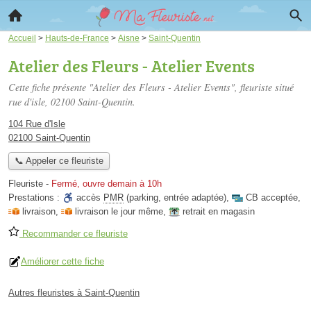
Accueil
>
Hauts-de-France
>
Aisne
>
Saint-Quentin
Atelier des Fleurs - Atelier Events
Cette fiche présente "Atelier des Fleurs - Atelier Events", fleuriste situé
rue d'isle
, 02100 Saint-Quentin.
104 Rue d'Isle
02100 Saint-Quentin
📞 Appeler ce fleuriste
Fleuriste
-
Fermé, ouvre demain à 10h
Prestations :
accès
PMR
(parking, entrée adaptée)
,
CB acceptée
,
livraison
,
livraison le jour même
,
retrait en magasin
Recommander ce fleuriste
Améliorer cette fiche
Autres fleuristes à Saint-Quentin