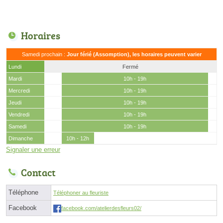
Horaires
Samedi prochain :
Jour férié (Assomption), les horaires peuvent varier
Lundi
Fermé
Mardi
10h - 19h
Mercredi
10h - 19h
Jeudi
10h - 19h
Vendredi
10h - 19h
Samedi
10h - 19h
Dimanche
10h - 12h
Signaler une erreur
Contact
Téléphone
Téléphoner au fleuriste
Facebook
facebook.com/atelierdesfleurs02/