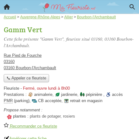
Accueil
>
Auvergne-Rhône-Alpes
>
Allier
>
Bourbon-l'Archambault
Gamm Vert
Cette fiche présente "Gamm Vert", fleuriste situé
03160
, 03160 Bourbon-
l'Archambault.
Rue Pied de Fourche
03160
03160 Bourbon-l'Archambault
📞 Appeler ce fleuriste
Fleuriste
-
Fermé, ouvre lundi à 8h00
Prestations :
animalerie
,
jardinerie
,
pépinière
,
accès
PMR
(parking)
,
CB acceptée
,
retrait en magasin
Propose notamment :
plantes :
plants de potager, rosiers
Recommander ce fleuriste
Améliorer cette fiche