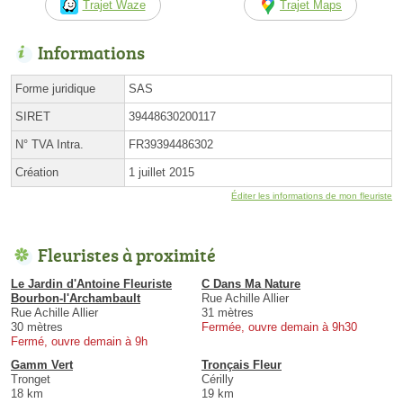
Trajet Waze
Trajet Maps
Informations
Forme juridique
SAS
SIRET
39448630200117
N° TVA Intra.
FR39394486302
Création
1 juillet 2015
Éditer les informations de mon fleuriste
Fleuristes à proximité
Le Jardin d'Antoine Fleuriste
C Dans Ma Nature
Bourbon-l'Archambault
Rue Achille Allier
Rue Achille Allier
31 mètres
30 mètres
Fermée, ouvre demain à 9h30
Fermé, ouvre demain à 9h
Gamm Vert
Tronçais Fleur
Tronget
Cérilly
18 km
19 km