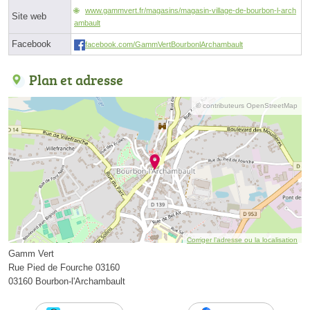
www.gammvert.fr/magasins/magasin-village-de-bourbon-l-arch
Site web
ambault
Facebook
facebook.com/GammVertBourbonlArchambault
Plan et adresse
© contributeurs OpenStreetMap
Corriger l’adresse ou la localisation
Gamm Vert
Rue Pied de Fourche 03160
03160 Bourbon-l'Archambault