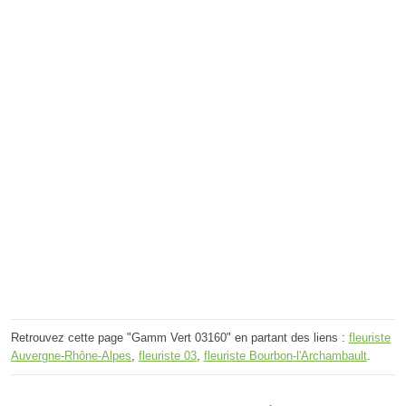
Retrouvez cette page "Gamm Vert 03160" en partant des liens :
fleuriste
Auvergne-Rhône-Alpes
,
fleuriste 03
,
fleuriste Bourbon-l'Archambault
.