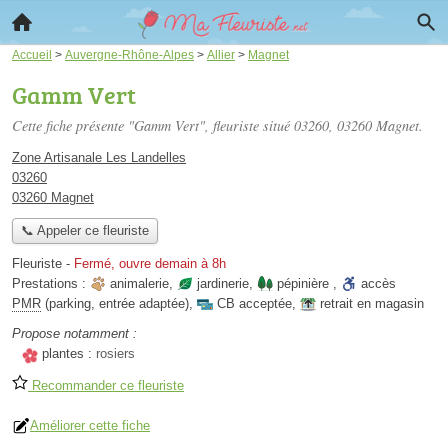
Accueil
>
Auvergne-Rhône-Alpes
>
Allier
>
Magnet
Gamm Vert
Cette fiche présente "Gamm Vert", fleuriste situé
03260
, 03260 Magnet.
Zone Artisanale Les Landelles
03260
03260 Magnet
📞 Appeler ce fleuriste
Fleuriste
-
Fermé, ouvre demain à 8h
Prestations :
animalerie
,
jardinerie
,
pépinière
,
accès
PMR
(parking, entrée adaptée)
,
CB acceptée
,
retrait en magasin
Propose notamment :
plantes :
rosiers
Recommander ce fleuriste
Améliorer cette fiche