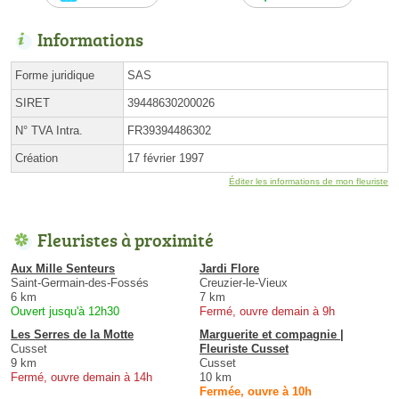
Informations
Forme juridique
SAS
SIRET
39448630200026
N° TVA Intra.
FR39394486302
Création
17 février 1997
Éditer les informations de mon fleuriste
Fleuristes à proximité
Aux Mille Senteurs
Jardi Flore
Saint-Germain-des-Fossés
Creuzier-le-Vieux
6 km
7 km
Ouvert jusqu'à 12h30
Fermé, ouvre demain à 9h
Les Serres de la Motte
Marguerite et compagnie |
Cusset
Fleuriste Cusset
9 km
Cusset
Fermé, ouvre demain à 14h
10 km
Fermée, ouvre à 10h