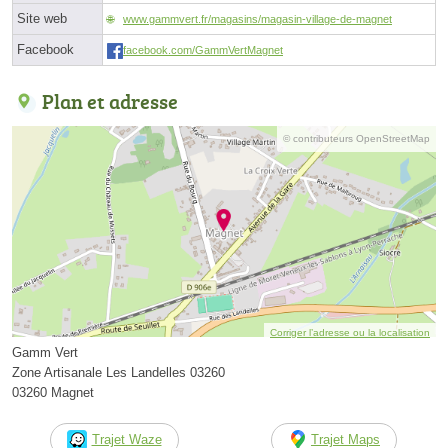
Site web
www.gammvert.fr/magasins/magasin-village-de-magnet
Facebook
facebook.com/GammVertMagnet
Plan et adresse
© contributeurs OpenStreetMap
Corriger l’adresse ou la localisation
Gamm Vert
Zone Artisanale Les Landelles 03260
03260 Magnet
Trajet Waze
Trajet Maps