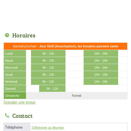
Horaires
Samedi prochain :
Jour férié (Assomption), les horaires peuvent varier
Lundi
8h - 12h
14h - 18h
Mardi
8h - 12h
14h - 18h
Mercredi
8h - 12h
14h - 18h
Jeudi
8h - 12h
14h - 18h
Vendredi
8h - 12h
14h - 18h
Samedi
9h - 12h
Dimanche
Fermé
Signaler une erreur
Contact
Téléphone
Téléphoner au fleuriste