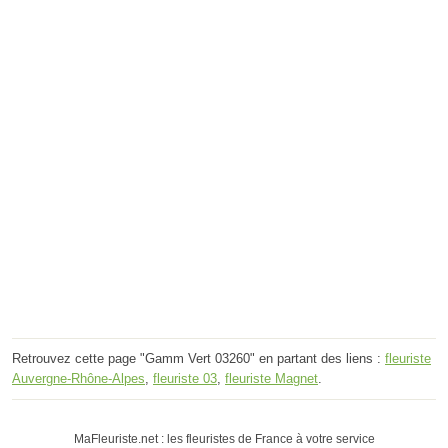
Retrouvez cette page "Gamm Vert 03260" en partant des liens :
fleuriste
Auvergne-Rhône-Alpes
,
fleuriste 03
,
fleuriste Magnet
.
MaFleuriste.net : les fleuristes de France à votre service