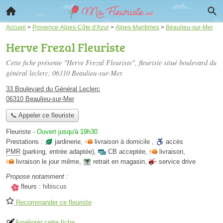
Accueil
>
Provence-Alpes-Côte d'Azur
>
Alpes-Maritimes
>
Beaulieu-sur-Mer
Herve Frezal Fleuriste
Cette fiche présente "Herve Frezal Fleuriste", fleuriste situé
boulevard du
général leclerc
, 06310 Beaulieu-sur-Mer.
33 Boulevard du Général Leclerc
06310 Beaulieu-sur-Mer
📞 Appeler ce fleuriste
Fleuriste
-
Ouvert jusqu'à 19h30
Prestations :
jardinerie
,
livraison à domicile
,
accès
PMR
(parking, entrée adaptée)
,
CB acceptée
,
livraison
,
livraison le jour même
,
retrait en magasin
,
service drive
Propose notamment :
fleurs :
hibiscus
Recommander ce fleuriste
Améliorer cette fiche