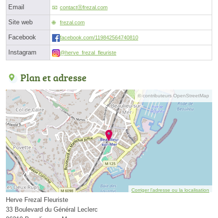
Email
contactⓐfrezal.com
Site web
frezal.com
Facebook
facebook.com/119842564740810
Instagram
@herve_frezal_fleuriste
Plan et adresse
© contributeurs OpenStreetMap
Corriger l’adresse ou la localisation
Herve Frezal Fleuriste
33 Boulevard du Général Leclerc