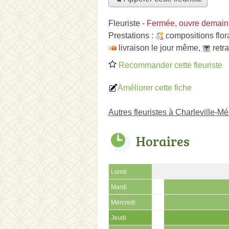
Fleuriste
-
Fermée, ouvre demain
Prestations :
compositions flor
livraison le jour même
,
retr
Recommander cette fleuriste
Améliorer cette fiche
Autres fleuristes à Charleville-M
Horaires
Lundi
Mardi
Mercredi
Jeudi