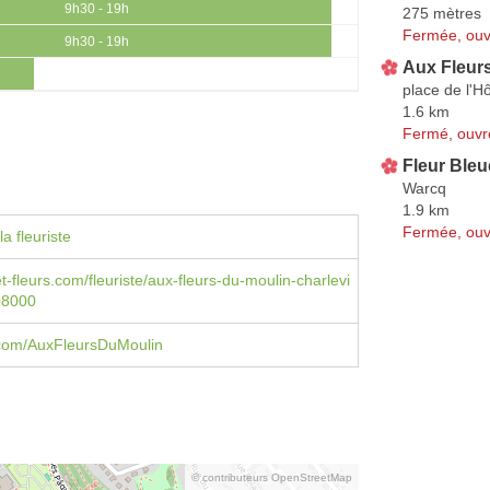
9h30 - 19h
275 mètres
Fermée, ouv
9h30 - 19h
Aux Fleur
place de l'Hô
1.6 km
Fermé, ouvr
Fleur Bleu
Warcq
1.9 km
Fermée, ouv
a fleuriste
et-fleurs.com/fleuriste/aux-fleurs-du-moulin-charlevi
08000
com/AuxFleursDuMoulin
© contributeurs OpenStreetMap