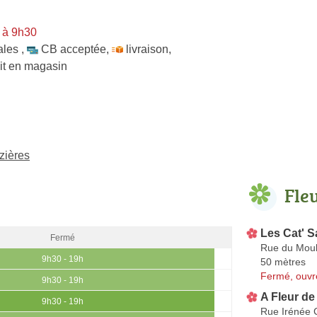
 à 9h30
ales
,
CB acceptée
,
livraison
,
ait en magasin
ézières
Fle
Les Cat' S
Fermé
Rue du Moul
9h30 - 19h
50 mètres
Fermé, ouvr
9h30 - 19h
A Fleur d
9h30 - 19h
Rue Irénée 