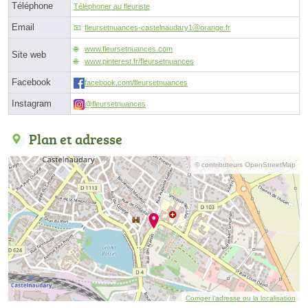
Téléphone
Téléphoner au fleuriste
Email
fleursetnuances-castelnaudary1ⓐorange.fr
www.fleursetnuances.com
Site web
www.pinterest.fr/fleursetnuances
Facebook
facebook.com/fleursetnuances
Instagram
@fleursetnuances
Plan et adresse
© contributeurs OpenStreetMap
Corriger l’adresse ou la localisation