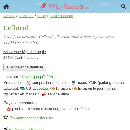
Accueil
>
Occitanie
>
Aude
>
Castelnaudary
Cefloral
Cette fiche présente "Cefloral", fleuriste situé
avenue mgr de langle
,
11400 Castelnaudary.
56 avenue Mgr de Langle
11400 Castelnaudary
📞 Appeler ce fleuriste
Fleuriste
-
Ouvert jusqu'à 19h
Prestations :
compositions florales
,
accès
PMR
(parking, entrée
adaptée)
,
CB acceptée
,
livraison
,
livraison le jour même
,
retrait en magasin
,
service drive
Propose notamment :
plantes :
plantes d'extérieur, plantes d'intérieur
Recommander ce fleuriste
Améliorer cette fiche