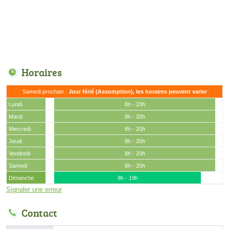
Horaires
Samedi prochain :
Jour férié (Assomption), les horaires peuvent varier
Lundi
8h - 20h
Mardi
8h - 20h
Mercredi
8h - 20h
Jeudi
8h - 20h
Vendredi
8h - 20h
Samedi
8h - 20h
Dimanche
8h - 19h
Signaler une erreur
Contact