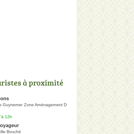
uristes à proximité
sons
s Guynemer Zone Aménagement D
'à 12h
Voyageur
lle Bouché