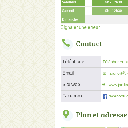
Vendredi
9h - 12h30
Samedi
9h - 12h30
Dimanche
Signaler une erreur
Contact
Téléphone
Téléphoner au
Email
jardifortⓐ
Site web
www.jardine
Facebook
facebook.c
Plan et adresse