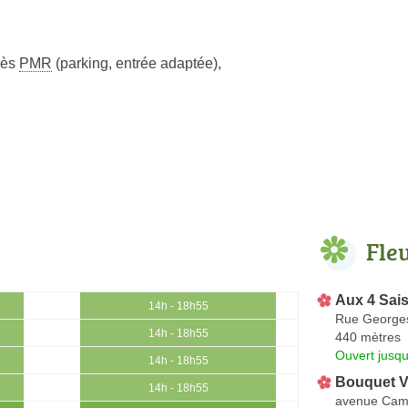
cès
PMR
(parking, entrée adaptée)
,
Fle
Aux 4 Sai
14h - 18h55
Rue George
14h - 18h55
440 mètres
Ouvert jusqu
14h - 18h55
Bouquet 
14h - 18h55
avenue Cami