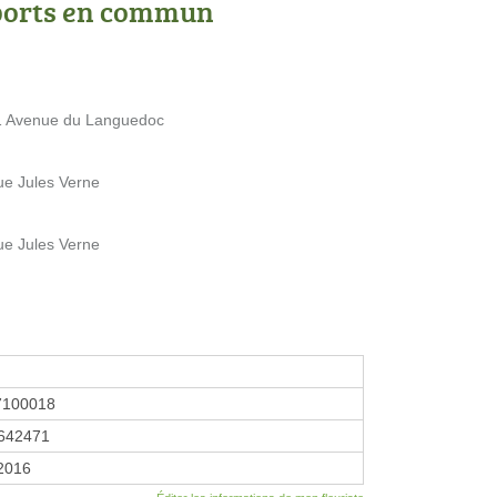
ports en commun
 1 Avenue du Languedoc
ue Jules Verne
ue Jules Verne
7100018
642471
 2016