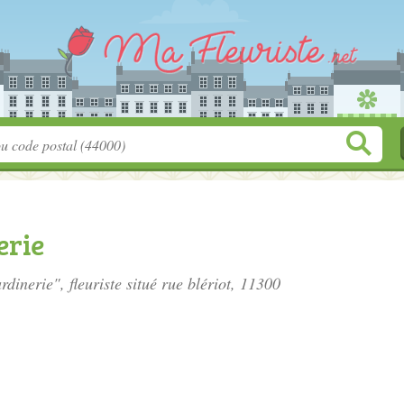
erie
rdinerie", fleuriste situé
rue blériot
, 11300