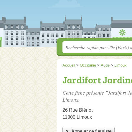
Accueil
>
Occitanie
>
Aude
>
Limoux
Jardifort Jardin
Cette fiche présente "Jardifort Ja
Limoux.
26 Rue Blériot
11300 Limoux
📞 Appeler ce fleuriste