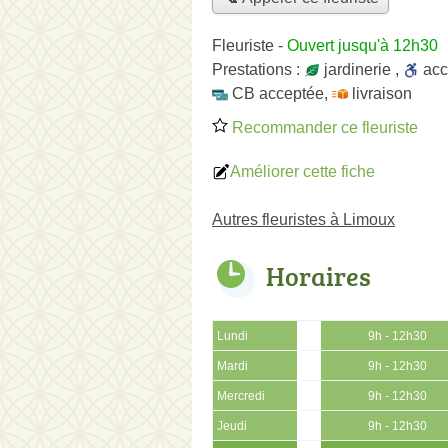
Fleuriste
-
Ouvert jusqu'à 12h30
Prestations :
jardinerie
,
ac
CB acceptée
,
livraison
Recommander ce fleuriste
Améliorer cette fiche
Autres fleuristes à Limoux
Horaires
Lundi
9h - 12h30
Mardi
9h - 12h30
Mercredi
9h - 12h30
Jeudi
9h - 12h30