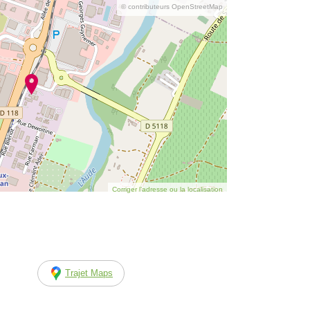
© contributeurs OpenStreetMap
Corriger l’adresse ou la localisation
Trajet Maps