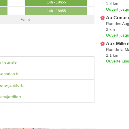
14h - 18h55
1.3 km
Ouvert jusqu
14h - 18h55
Au Coeur 
Fermé
Rue des Aug
2 km
Ouvert jusq
Aux Mille 
Rue de la Ma
2.1 km
Ouverte jus
 fleuriste
wanadoo.fr
rie-jardifort.fr
om/jardifort