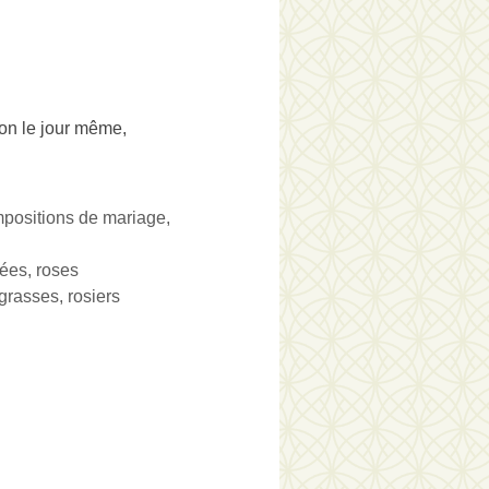
son le jour même
,
mpositions de mariage,
dées, roses
 grasses, rosiers