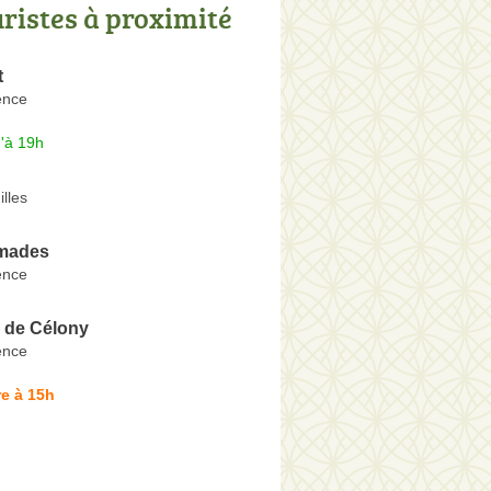
uristes à proximité
t
ence
'à 19h
lles
omades
ence
s de Célony
ence
e à 15h