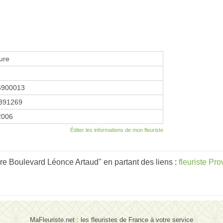
ture
6900013
391269
 2006
Éditer les informations de mon fleuriste
ure Boulevard Léonce Artaud" en partant des liens :
fleuriste Pr
MaFleuriste.net : les fleuristes de France à votre service