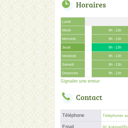
Horaires
Lundi
Mardi
9h - 13h
Mercredi
9h - 13h
Jeudi
9h - 13h
Vendredi
9h - 13h
Samedi
9h - 13h
Dimanche
9h - 13h
Signaler une erreur
Contact
Téléphone
Téléphoner au
Email
kokimelⓐo