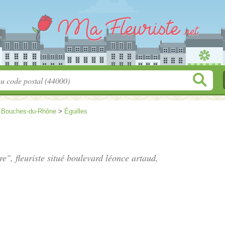
>
Bouches-du-Rhône
>
Éguilles
re", fleuriste situé
boulevard léonce artaud
,