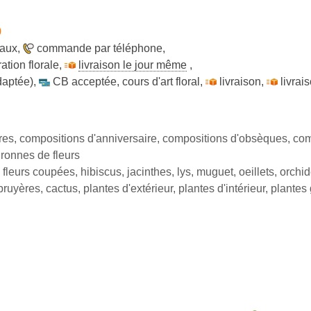
0
raux
,
commande par téléphone
,
ation florale
,
livraison le jour même
,
daptée)
,
CB acceptée
,
cours d'art floral
,
livraison
,
livrai
res, compositions d'anniversaire, compositions d'obsèques, co
ronnes de fleurs
fleurs coupées, hibiscus, jacinthes, lys, muguet, oeillets, orchi
uyères, cactus, plantes d'extérieur, plantes d'intérieur, plantes