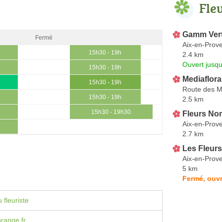
Fle
Gamm Ver
Fermé
Aix-en-Prov
15h30 - 19h
2.4 km
Ouvert jusqu
15h30 - 19h
Mediaflora
15h30 - 19h
Route des Mi
15h30 - 19h
2.5 km
15h30 - 19h30
Fleurs N
Aix-en-Prov
2.7 km
Les Fleur
Aix-en-Prov
5 km
Fermé, ouvr
 fleuriste
range.fr