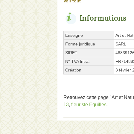
Voir tout
Informations
Enseigne
Art et Na
Forme juridique
SARL
SIRET
4883912
N° TVA Intra.
FR71488
Création
3 février
Retrouvez cette page "Art et Nat
13
,
fleuriste Éguilles
.