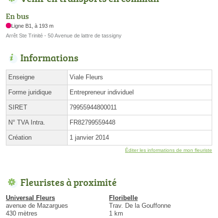
En bus
Ligne B1, à 193 m
Arrêt Ste Trinité - 50 Avenue de lattre de tassigny
Informations
Enseigne
Viale Fleurs
Forme juridique
Entrepreneur individuel
SIRET
79955944800011
N° TVA Intra.
FR82799559448
Création
1 janvier 2014
Éditer les informations de mon fleuriste
Fleuristes à proximité
Universal Fleurs
Floribelle
avenue de Mazargues
Trav. De la Gouffonne
430 mètres
1 km