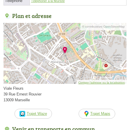
Téléphone
Téléphoner à la fleuriste
Plan et adresse
© contributeurs OpenStreetMap
Corriger l’adresse ou la localisation
Viale Fleurs
39 Rue Ernest Rouvier
13009 Marseille
Trajet Waze
Trajet Maps
Venir en transports en commun