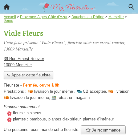
Accueil
>
Provence-Alpes-Côte d'Azur
>
Bouches-du-Rhône
>
Marseille
>
9ème
Viale Fleurs
Cette fiche présente "Viale Fleurs", fleuriste situé
rue ernest rouvier
,
13009 Marseille.
39 Rue Ernest Rouvier
13009 Marseille
📞 Appeler cette fleuriste
Fleuriste
-
Fermée, ouvre à 8h
Prestations :
livraison le jour même
,
CB acceptée
,
livraison
,
livraison le jour même
,
retrait en magasin
Propose notamment :
fleurs :
hibiscus
plantes :
bambous, plantes d'extérieur, plantes d'intérieur
Une personne
recommande
cette fleuriste.
Je recommande