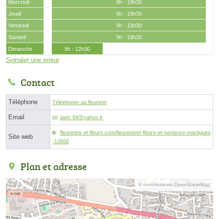
Mercredi
9h - 19h30
Jeudi
9h - 19h30
Vendredi
9h - 19h30
Samedi
9h - 19h30
Dimanche
9h - 12h30
Signaler une erreur
Contact
Téléphone
Téléphoner au fleuriste
Email
laeti_59ⓐyahoo.fr
fleuristes-et-fleurs.com/fleuriste/et-fleurs-et-senteurs-martigues
Site web
-13500
Plan et adresse
© contributeurs OpenStreetMap