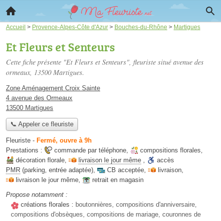
Accueil
>
Provence-Alpes-Côte d'Azur
>
Bouches-du-Rhône
>
Martigues
Et Fleurs et Senteurs
Cette fiche présente "Et Fleurs et Senteurs", fleuriste situé
avenue des
ormeaux
, 13500 Martigues.
Zone Aménagement Croix Sainte
4 avenue des Ormeaux
13500 Martigues
📞 Appeler ce fleuriste
Fleuriste
-
Fermé, ouvre à 9h
Prestations :
commande par téléphone
,
compositions florales
,
décoration florale
,
livraison le jour même
,
accès
PMR
(parking, entrée adaptée)
,
CB acceptée
,
livraison
,
livraison le jour même
,
retrait en magasin
Propose notamment :
créations florales :
boutonnières, compositions d'anniversaire,
compositions d'obsèques, compositions de mariage, couronnes de