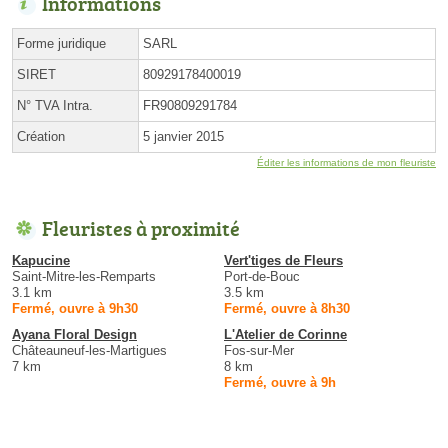
Informations
Forme juridique
SARL
SIRET
80929178400019
N° TVA Intra.
FR90809291784
Création
5 janvier 2015
Éditer les informations de mon fleuriste
Fleuristes à proximité
Kapucine
Vert'tiges de Fleurs
Saint-Mitre-les-Remparts
Port-de-Bouc
3.1 km
3.5 km
Fermé, ouvre à 9h30
Fermé, ouvre à 8h30
Ayana Floral Design
L'Atelier de Corinne
Châteauneuf-les-Martigues
Fos-sur-Mer
7 km
8 km
Fermé, ouvre à 9h