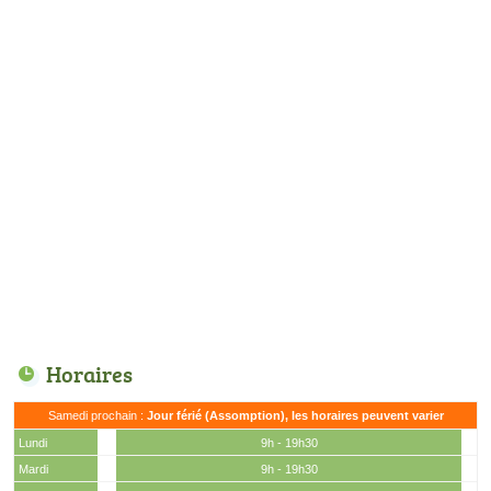
Horaires
Samedi prochain :
Jour férié (Assomption), les horaires peuvent varier
Lundi
9h - 19h30
Mardi
9h - 19h30