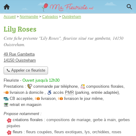
Accueil
>
Normandie
>
Calvados
>
Ouistreham
Lily Roses
Cette fiche présente "Lily Roses", fleuriste situé
rue gambetta
, 14150
Ouistreham.
49 Rue Gambetta
14150 Ouistreham
📞 Appeler ce fleuriste
Fleuriste
-
Ouvert jusqu'à 12h30
Prestations :
commande par téléphone
,
compositions florales
,
livraison à domicile
,
accès
PMR
(parking, entrée adaptée)
,
CB acceptée
,
livraison
,
livraison le jour même
,
retrait en magasin
Propose notamment :
créations florales :
compositions de mariage, gerbe à main, gerbes
piquées
fleurs :
fleurs coupées, fleurs exotiques, lys, orchidées, roses