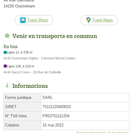
49 Rue Gambetta
14150 Ouistreham
Trajet Waze
Trajet Maps
Venir en transports en commun
En bus
Ligne 12, à 235 m
Arrêt Ouistreham Eglise - 3 Avenue Michel Cabieu
Ligne 128, à 219 m
Arrêt Sacré Coeur - 26 Rue de Colleville
Informations
Forme juridique
SARL
SIRET
75111120400010
N° TVA Intra.
FR53751111204
Création
15 mai 2012
Éditer les informations de mon fleuriste