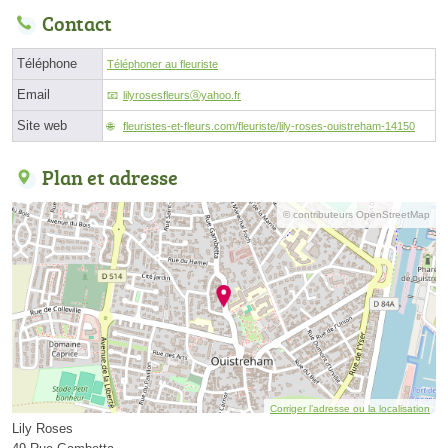
Contact
Téléphone
Téléphoner au fleuriste
Email
lilyrosesfleursⓐyahoo.fr
Site web
fleuristes-et-fleurs.com/fleuriste/lily-roses-ouistreham-14150
Plan et adresse
© contributeurs OpenStreetMap
Corriger l’adresse ou la localisation
Lily Roses