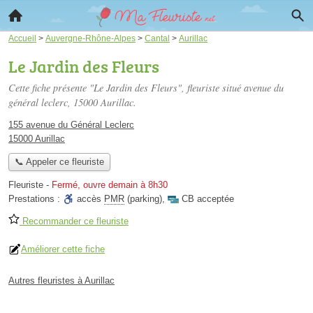
Accueil
>
Auvergne-Rhône-Alpes
>
Cantal
>
Aurillac
Le Jardin des Fleurs
Cette fiche présente "Le Jardin des Fleurs", fleuriste situé
avenue du
général leclerc
, 15000 Aurillac.
155 avenue du Général Leclerc
15000 Aurillac
📞 Appeler ce fleuriste
Fleuriste
-
Fermé, ouvre demain à 8h30
Prestations :
accès
PMR
(parking)
,
CB acceptée
Recommander ce fleuriste
Améliorer cette fiche
Autres fleuristes à Aurillac