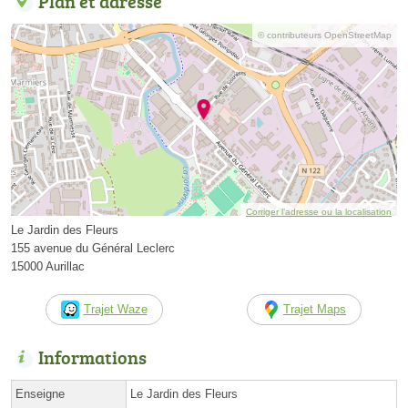
Plan et adresse
© contributeurs OpenStreetMap
Corriger l’adresse ou la localisation
Le Jardin des Fleurs
155 avenue du Général Leclerc
15000 Aurillac
Trajet Waze
Trajet Maps
Informations
Enseigne
Le Jardin des Fleurs