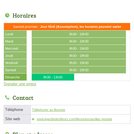
Horaires
Samedi prochain :
Jour férié (Assomption), les horaires peuvent varier
Lundi
8h30 - 19h30
Mardi
8h30 - 19h30
Mercredi
8h30 - 19h30
Jeudi
8h30 - 19h30
Vendredi
8h30 - 19h30
Samedi
8h30 - 19h30
Dimanche
8h30 - 13h30
Signaler une erreur
Contact
Téléphone
Téléphoner au fleuriste
Site web
www.lejardindesfleurs.com/fleuristes/aurillac-ponetie