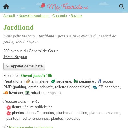
Accueil
>
Nouvelle-Aquitaine
>
Charente
>
Soyaux
Jardiland
Cette fiche présente "Jardiland", fleuriste situé
avenue du général de
gaulle
, 16800 Soyaux.
256 avenue du Général de Gaulle
16800 Soyaux
📞 Appeler ce fleuriste
Fleuriste
-
Ouvert jusqu'à 19h
Prestations :
animalerie
,
jardinerie
,
pépinière
,
accès
PMR
(parking, entrée adaptée, toilettes accessibles)
,
CB acceptée
,
livraison
,
retrait en magasin
Propose notamment :
fleurs :
fleurs artificielles
plantes :
bonsaïs, cactus, plantes artificielles, plantes carnivores,
plantes méditerranéennes, plantes tropicales
Recommander ce fleuriste