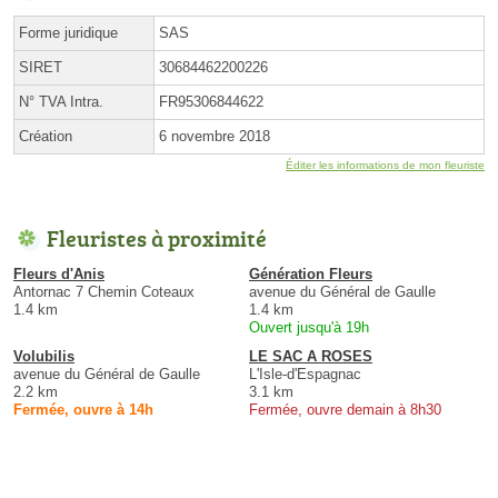
Forme juridique
SAS
SIRET
30684462200226
N° TVA Intra.
FR95306844622
Création
6 novembre 2018
Éditer les informations de mon fleuriste
Fleuristes à proximité
Fleurs d'Anis
Génération Fleurs
Antornac 7 Chemin Coteaux
avenue du Général de Gaulle
1.4 km
1.4 km
Ouvert jusqu'à 19h
Volubilis
LE SAC A ROSES
avenue du Général de Gaulle
L'Isle-d'Espagnac
2.2 km
3.1 km
Fermée, ouvre à 14h
Fermée, ouvre demain à 8h30