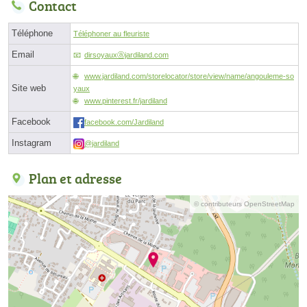
Contact
Téléphone
Téléphoner au fleuriste
Email
dirsoyauxⓐjardiland.com
www.jardiland.com/storelocator/store/view/name/angouleme-so
Site web
yaux
www.pinterest.fr/jardiland
Facebook
facebook.com/Jardiland
Instagram
@jardiland
Plan et adresse
© contributeurs OpenStreetMap