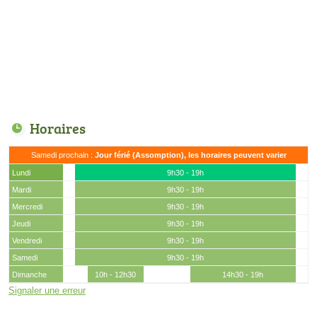
Horaires
Samedi prochain :
Jour férié (Assomption), les horaires peuvent varier
Lundi
9h30 - 19h
Mardi
9h30 - 19h
Mercredi
9h30 - 19h
Jeudi
9h30 - 19h
Vendredi
9h30 - 19h
Samedi
9h30 - 19h
Dimanche
10h - 12h30
14h30 - 19h
Signaler une erreur