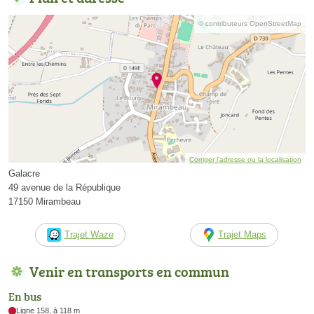
© contributeurs OpenStreetMap
Corriger l’adresse ou la localisation
Galacre
49 avenue de la République
17150 Mirambeau
Trajet Waze
Trajet Maps
Venir en transports en commun
En bus
Ligne 158, à 118 m