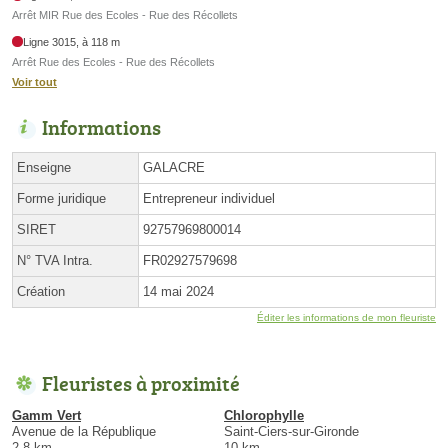
Arrêt MIR Rue des Ecoles - Rue des Récollets
Ligne 3015, à 118 m
Arrêt Rue des Ecoles - Rue des Récollets
Voir tout
Informations
Enseigne
GALACRE
Forme juridique
Entrepreneur individuel
SIRET
92757969800014
N° TVA Intra.
FR02927579698
Création
14 mai 2024
Éditer les informations de mon fleuriste
Fleuristes à proximité
Gamm Vert
Chlorophylle
Avenue de la République
Saint-Ciers-sur-Gironde
2.8 km
10 km