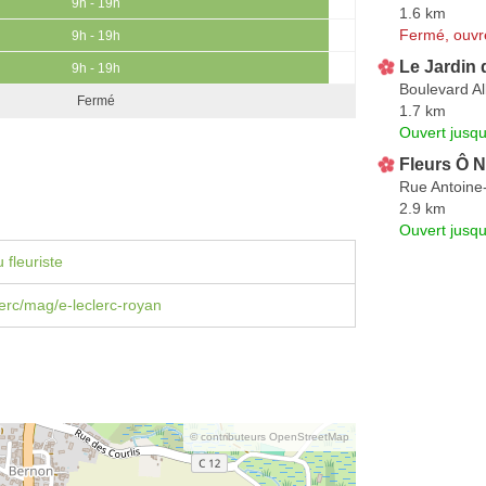
9h - 19h
1.6 km
Fermé, ouvr
9h - 19h
Le Jardin 
9h - 19h
Boulevard Al
Fermé
1.7 km
Ouvert jusqu
Fleurs Ô N
Rue Antoine-
2.9 km
Ouvert jusqu
 fleuriste
erc/mag/e-leclerc-royan
© contributeurs OpenStreetMap