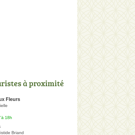
uristes à proximité
ux Fleurs
elle
'à 18h
s
istide Briand