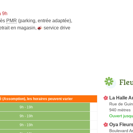
à 9h
cès
PMR
(parking, entrée adaptée)
,
etrait en magasin
,
service drive
Fle
La Halle A
ié (Assomption), les horaires peuvent varier
Rue de Guini
9h - 19h
940 mètres
Ouvert jusqu
9h - 19h
Oya Fleur
9h - 19h
Boulevard Ar