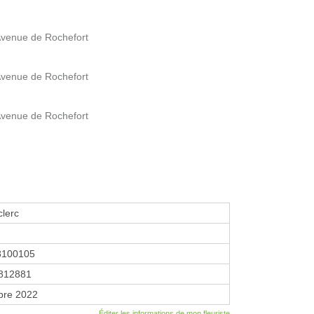
Avenue de Rochefort
Avenue de Rochefort
Avenue de Rochefort
clerc
8100105
812881
bre 2022
Éditer les informations de mon fleuriste