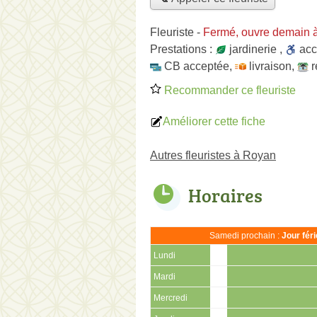
Fleuriste
-
Fermé, ouvre demain 
Prestations :
jardinerie
,
ac
CB acceptée
,
livraison
,
r
Recommander ce fleuriste
Améliorer cette fiche
Autres fleuristes à Royan
Horaires
Samedi prochain :
Jour fér
Lundi
Mardi
Mercredi