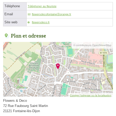
Téléphone
Téléphoner au fleuriste
Email
flowersdecofontaineⓐorange.fr
Site web
flowersdeco.fr
Plan et adresse
© contributeurs OpenStreetMap
Corriger l’adresse ou la localisation
Flowers & Deco
72 Rue Faubourg Saint Martin
21121 Fontaine-lès-Dijon