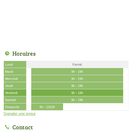
Horaires
Lundi
Fermé
Mardi
9h - 19h
Mercredi
9h - 19h
Jeudi
9h - 19h
Vendredi
9h - 19h
Samedi
9h - 19h
Dimanche
9h - 12h30
Signaler une erreur
Contact