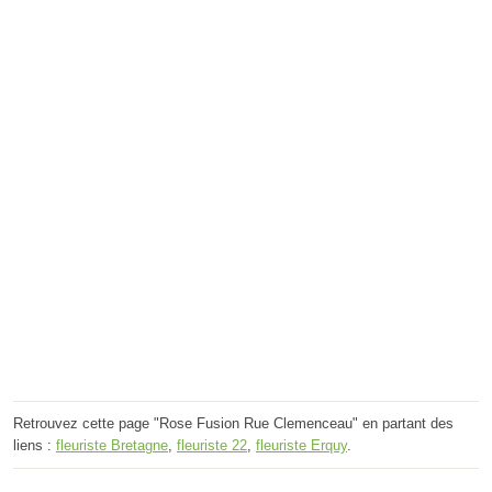
Retrouvez cette page "Rose Fusion Rue Clemenceau" en partant des
liens :
fleuriste Bretagne
,
fleuriste 22
,
fleuriste Erquy
.