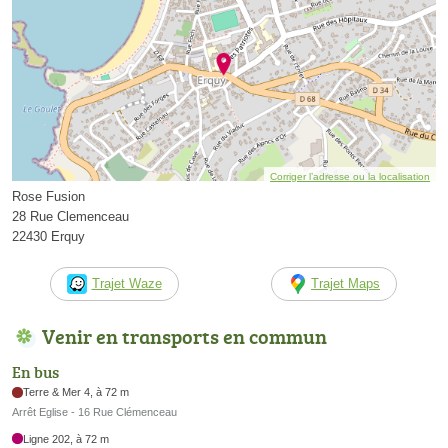
Corriger l’adresse ou la localisation
Rose Fusion
28 Rue Clemenceau
22430 Erquy
Trajet Waze
Trajet Maps
Venir en transports en commun
En bus
Terre & Mer 4, à 72 m
Arrêt Eglise - 16 Rue Clémenceau
Ligne 202, à 72 m