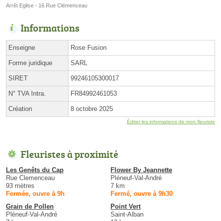
Arrêt Eglise - 16 Rue Clémenceau
Informations
Enseigne
Rose Fusion
Forme juridique
SARL
SIRET
99246105300017
N° TVA Intra.
FR84992461053
Création
8 octobre 2025
Éditer les informations de mon fleuriste
Fleuristes à proximité
Les Genêts du Cap
Flower By Jeannette
Rue Clemenceau
Pléneuf-Val-André
93 mètres
7 km
Fermée, ouvre à 9h
Fermé, ouvre à 9h30
Grain de Pollen
Point Vert
Pléneuf-Val-André
Saint-Alban