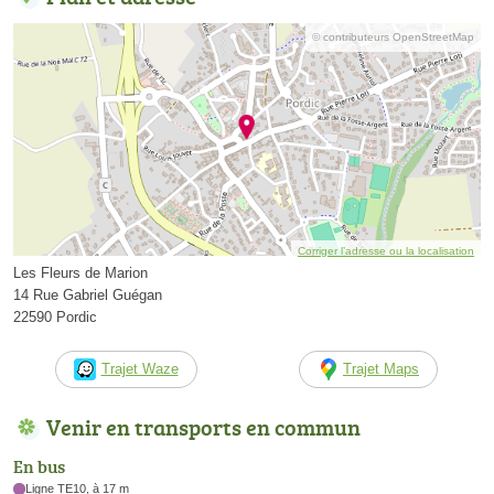
© contributeurs OpenStreetMap
Corriger l’adresse ou la localisation
Les Fleurs de Marion
14 Rue Gabriel Guégan
22590 Pordic
Trajet Waze
Trajet Maps
Venir en transports en commun
En bus
Ligne TE10, à 17 m