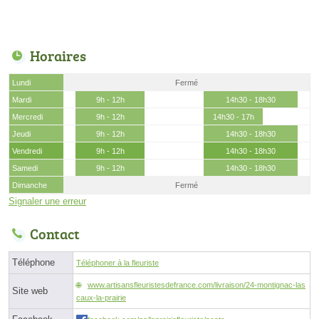
Horaires
Lundi
Fermé
Mardi
9h - 12h
14h30 - 18h30
Mercredi
9h - 12h
14h30 - 17h
Jeudi
9h - 12h
14h30 - 18h30
Vendredi
9h - 12h
14h30 - 18h30
Samedi
9h - 12h
14h30 - 18h30
Dimanche
Fermé
Signaler une erreur
Contact
Téléphone
Téléphoner à la fleuriste
www.artisansfleuristesdefrance.com/livraison/24-montignac-las
Site web
caux-la-prairie