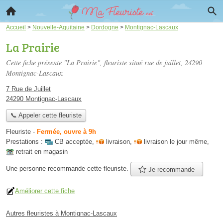
Accueil
>
Nouvelle-Aquitaine
>
Dordogne
>
Montignac-Lascaux
La Prairie
Cette fiche présente "La Prairie", fleuriste situé
rue de juillet
, 24290
Montignac-Lascaux.
7 Rue de Juillet
24290 Montignac-Lascaux
📞 Appeler cette fleuriste
Fleuriste
-
Fermée, ouvre à 9h
Prestations :
CB acceptée
,
livraison
,
livraison le jour même
,
retrait en magasin
Une personne
recommande
cette fleuriste.
Je recommande
Améliorer cette fiche
Autres fleuristes à Montignac-Lascaux