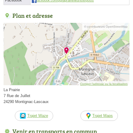
Facebook
facebook.com/pg/laprairiefleuriste/posts
Plan et adresse
© contributeurs OpenStreetMap
Corriger l’adresse ou la localisation
La Prairie
7 Rue de Juillet
24290 Montignac-Lascaux
Trajet Waze
Trajet Maps
Venir en transports en commun