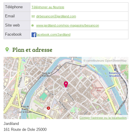
Téléphone
Téléphoner au fleuriste
Email
dirbesanconⓐjardiland.com
Site web
www.jardiland.com/nos-magasins/besancon
Facebook
facebook.com/Jardiland
Plan et adresse
© contributeurs OpenStreetMap
Corriger l’adresse ou la localisation
Jardiland
161 Route de Dole 25000