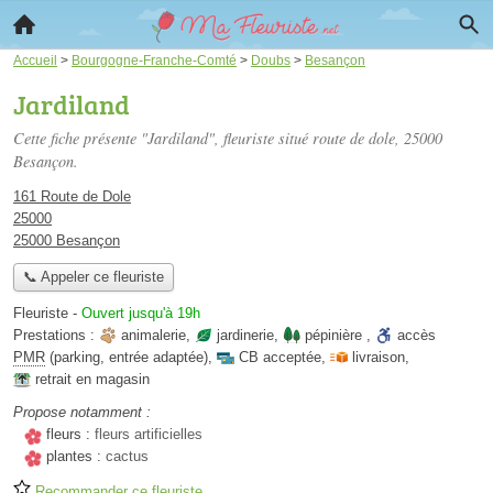
Accueil
>
Bourgogne-Franche-Comté
>
Doubs
>
Besançon
Jardiland
Cette fiche présente "Jardiland", fleuriste situé
route de dole
, 25000
Besançon.
161 Route de Dole
25000
25000 Besançon
📞 Appeler ce fleuriste
Fleuriste
-
Ouvert jusqu'à 19h
Prestations :
animalerie
,
jardinerie
,
pépinière
,
accès
PMR
(parking, entrée adaptée)
,
CB acceptée
,
livraison
,
retrait en magasin
Propose notamment :
fleurs :
fleurs artificielles
plantes :
cactus
Recommander ce fleuriste