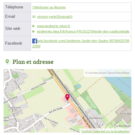
Téléphone
Téléphoner au fleuriste
Email
vincent-yerleⓐhotmail.fr
www.jardinerie-stjust.fr
Site web
jardineries.jdea.fr/fr/france-FR/JSJ279/jardin-des-saules/details
web.facebook.com/Jardinerie-Jardin-des-Saules-85766425768
Facebook
2289/
Plan et adresse
© contributeurs OpenStreetMap
Corriger l’adresse ou la localisation