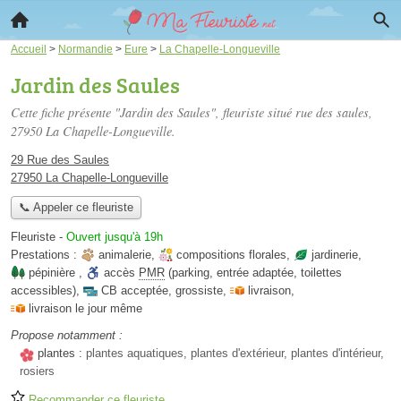
Accueil
>
Normandie
>
Eure
>
La Chapelle-Longueville
Jardin des Saules
Cette fiche présente "Jardin des Saules", fleuriste situé
rue des saules
,
27950 La Chapelle-Longueville.
29 Rue des Saules
27950 La Chapelle-Longueville
📞 Appeler ce fleuriste
Fleuriste
-
Ouvert jusqu'à 19h
Prestations :
animalerie
,
compositions florales
,
jardinerie
,
pépinière
,
accès
PMR
(parking, entrée adaptée, toilettes
accessibles)
,
CB acceptée
,
grossiste
,
livraison
,
livraison le jour même
Propose notamment :
plantes :
plantes aquatiques, plantes d'extérieur, plantes d'intérieur,
rosiers
Recommander ce fleuriste