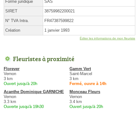
Forme juridique
SAS
SIRET
38759982200021
N° TVA Intra.
FR47387599822
Création
1 janvier 1993
Éditer les informations de mon fleuriste
Fleuristes à proximité
Florever
Gamm Vert
Vernon
Saint-Marcel
3 km
3 km
Ouvert jusqu'à 20h
Fermé, ouvre à 14h
Acanthe Dominique GARNICHE
Monceau Fleurs
Vernon
Vernon
3.3 km
3.4 km
Ouverte jusqu'à 19h30
Ouvert jusqu'à 20h