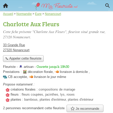
Accueil
>
Normandie
>
Eure
>
Nonancourt
Charlotte Aux Fleurs
Cette fiche présente "Charlotte Aux Fleurs", fleuriste situé
grande rue
,
27320 Nonancourt.
33 Grande Rue
27320 Nonancourt
📞 Appeler cette fleuriste
Fleuriste -
artisan
-
Ouverte jusqu'à 19h30
Prestations :
décoration florale
,
livraison à domicile
,
CB acceptée
,
livraison le jour même
Propose notamment :
créations florales :
compositions de mariage
fleurs :
fleurs coupées, jacinthes, lys, roses
plantes :
bambous, plantes d'extérieur, plantes d'intérieur
2 personnes
recommandent
cette fleuriste.
Je recommande