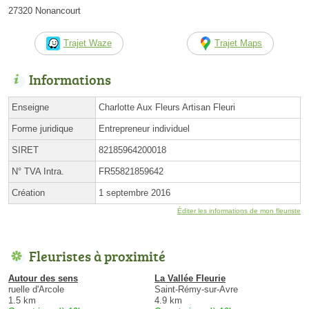
27320 Nonancourt
Trajet Waze
Trajet Maps
Informations
Enseigne
Charlotte Aux Fleurs Artisan Fleuri
Forme juridique
Entrepreneur individuel
SIRET
82185964200018
N° TVA Intra.
FR55821859642
Création
1 septembre 2016
Éditer les informations de mon fleuriste
Fleuristes à proximité
Autour des sens
La Vallée Fleurie
ruelle d'Arcole
Saint-Rémy-sur-Avre
1.5 km
4.9 km