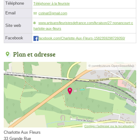
Téléphone
Téléphoner à la fleuriste
Email
cstinatⓐgmail.com
www.artisansfleuristesdefrance.com/livraison/27-nonancourt-c
Site web
harlotte-aux-fleurs
Facebook
facebook.com/Charlotte-Aux-Fleurs-1582359298726050/
Plan et adresse
© contributeurs OpenStreetMap
Corriger l’adresse ou la localisation
Charlotte Aux Fleurs
33 Grande Rue