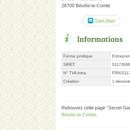
28700 Béville-le-Comte
Trajet Waze
Informations
Forme juridique
Entrepren
SIRET
5117269
N° TVA Intra.
FR91511
Création
1 décemb
Retrouvez cette page "Secret Gar
Béville-le-Comte
.