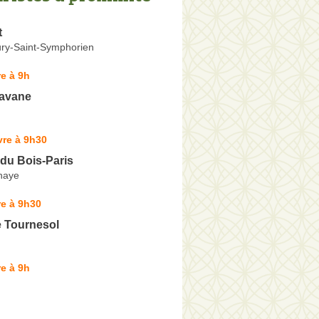
t
ry-Saint-Symphorien
e à 9h
Havane
vre à 9h30
 du Bois-Paris
haye
e à 9h30
e Tournesol
e à 9h