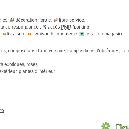
ales
,
décoration florale
,
libre-service
,
par correspondance
,
accès
PMR
(parking,
,
livraison
,
livraison le jour même
,
retrait en magasin
res, compositions d'anniversaire, compositions d'obsèques, co
eurs exotiques, roses
xtérieur, plantes d'intérieur
mte
Fle