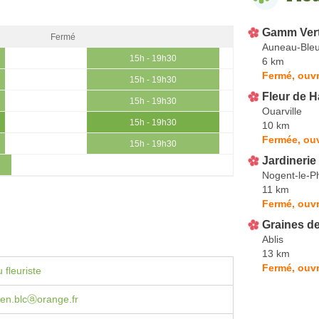
Gamm Ver
Fermé
Auneau-Bleu
15h - 19h30
6 km
Fermé, ouvr
15h - 19h30
Fleur de 
15h - 19h30
Ouarville
15h - 19h30
10 km
Fermée, ou
15h - 19h30
Jardinerie
Nogent-le-P
11 km
Fermé, ouvr
Graines d
Ablis
13 km
Fermé, ouvr
 fleuriste
den.blcⓐorange.fr