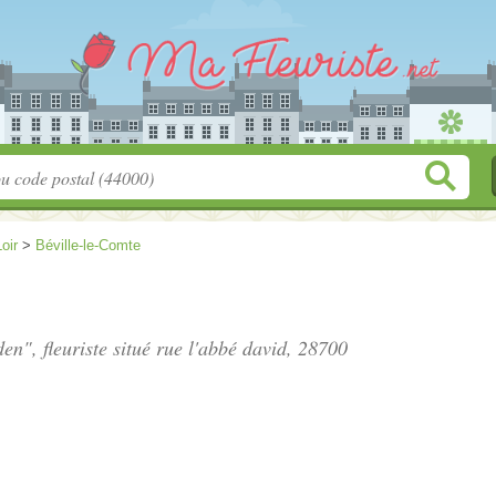
oir
>
Béville-le-Comte
en", fleuriste situé
rue l'abbé david
, 28700