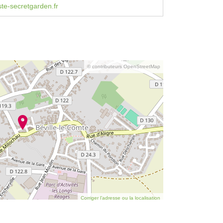
ste-secretgarden.fr
© contributeurs OpenStreetMap
Corriger l’adresse ou la localisation