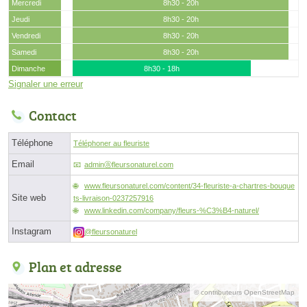
Mercredi
8h30 - 20h
Jeudi
8h30 - 20h
Vendredi
8h30 - 20h
Samedi
8h30 - 20h
Dimanche
8h30 - 18h
Signaler une erreur
Contact
Téléphone
Téléphoner au fleuriste
Email
adminⓐfleursonaturel.com
www.fleursonaturel.com/content/34-fleuriste-a-chartres-bouque
Site web
ts-livraison-0237257916
www.linkedin.com/company/fleurs-%C3%B4-naturel/
Instagram
@fleursonaturel
Plan et adresse
© contributeurs OpenStreetMap