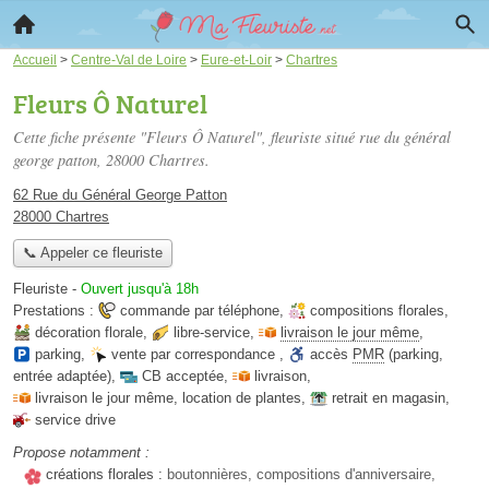
Accueil
>
Centre-Val de Loire
>
Eure-et-Loir
>
Chartres
Fleurs Ô Naturel
Cette fiche présente "Fleurs Ô Naturel", fleuriste situé
rue du général
george patton
, 28000 Chartres.
62 Rue du Général George Patton
28000 Chartres
📞 Appeler ce fleuriste
Fleuriste
-
Ouvert jusqu'à 18h
Prestations :
commande par téléphone
,
compositions florales
,
décoration florale
,
libre-service
,
livraison le jour même
,
parking
,
vente par correspondance
,
accès
PMR
(parking,
entrée adaptée)
,
CB acceptée
,
livraison
,
livraison le jour même
,
location de plantes
,
retrait en magasin
,
service drive
Propose notamment :
créations florales :
boutonnières, compositions d'anniversaire,