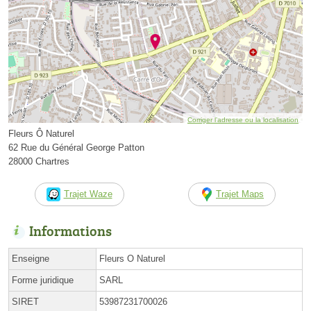
Corriger l’adresse ou la localisation
Fleurs Ô Naturel
62 Rue du Général George Patton
28000 Chartres
Trajet Waze
Trajet Maps
Informations
Enseigne
Fleurs O Naturel
Forme juridique
SARL
SIRET
53987231700026