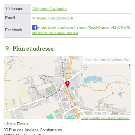
Téléphone
Téléphoner à la fleuriste
Email
nolane.tassetⓐorange.fr
fr-fr.facebook.com/pages/category/Retail-Company/L%C3%A9t
Facebook
oile-florale-1938000643109014/
Plan et adresse
© contributeurs OpenStreetMap
Corriger l’adresse ou la localisation
L'étoile Florale
35 Rue des Anciens Combattants