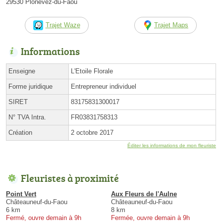
29530 Plonévez-du-Faou
Trajet Waze
Trajet Maps
Informations
Enseigne
L'Etoile Florale
Forme juridique
Entrepreneur individuel
SIRET
83175831300017
N° TVA Intra.
FR03831758313
Création
2 octobre 2017
Éditer les informations de mon fleuriste
Fleuristes à proximité
Point Vert
Aux Fleurs de l'Aulne
Châteauneuf-du-Faou
Châteauneuf-du-Faou
6 km
8 km
Fermé, ouvre demain à 9h
Fermée, ouvre demain à 9h