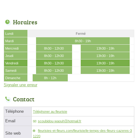
Horaires
Lundi
Fermé
Mardi
8h30 - 19h
Mercredi
8h30 - 12h30
13h30 - 19h
Jeudi
8h30 - 12h30
13h30 - 19h
Vendredi
8h30 - 12h30
13h30 - 19h
Samedi
8h30 - 12h30
13h30 - 19h
Dimanche
8h - 12h
Signaler une erreur
Contact
Téléphone
Téléphoner au fleuriste
Email
scoubidou-waouhⓐhotmail.fr
fleuristes-et-fleurs.com/fleuriste/le-temps-des-fleurs-cazeres-3
Site web
1220