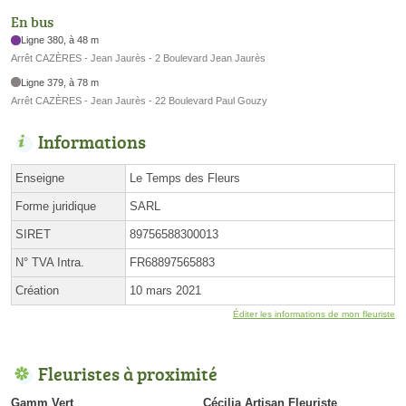
En bus
Ligne 380, à 48 m
Arrêt CAZÈRES - Jean Jaurès - 2 Boulevard Jean Jaurès
Ligne 379, à 78 m
Arrêt CAZÈRES - Jean Jaurès - 22 Boulevard Paul Gouzy
Informations
Enseigne
Le Temps des Fleurs
Forme juridique
SARL
SIRET
89756588300013
N° TVA Intra.
FR68897565883
Création
10 mars 2021
Éditer les informations de mon fleuriste
Fleuristes à proximité
Gamm Vert
Cécilia Artisan Fleuriste