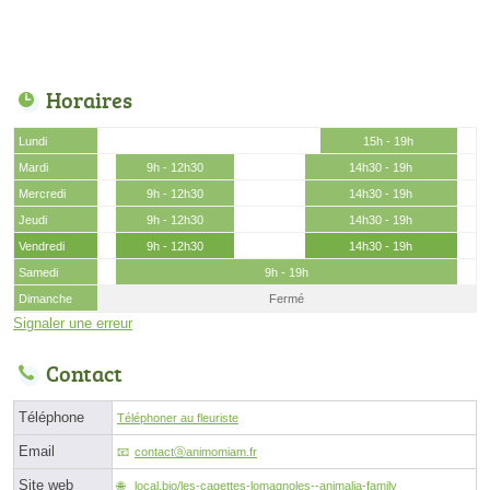
Horaires
Lundi
15h - 19h
Mardi
9h - 12h30
14h30 - 19h
Mercredi
9h - 12h30
14h30 - 19h
Jeudi
9h - 12h30
14h30 - 19h
Vendredi
9h - 12h30
14h30 - 19h
Samedi
9h - 19h
Dimanche
Fermé
Signaler une erreur
Contact
Téléphone
Téléphoner au fleuriste
Email
contactⓐanimomiam.fr
Site web
local.bio/les-cagettes-lomagnoles--animalia-family