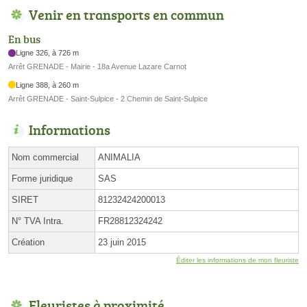
Venir en transports en commun
En bus
Ligne 326, à 726 m
Arrêt GRENADE - Mairie - 18a Avenue Lazare Carnot
Ligne 388, à 260 m
Arrêt GRENADE - Saint-Sulpice - 2 Chemin de Saint-Sulpice
Informations
Nom commercial
ANIMALIA
Forme juridique
SAS
SIRET
81232424200013
N° TVA Intra.
FR28812324242
Création
23 juin 2015
Éditer les informations de mon fleuriste
Fleuristes à proximité