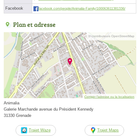
Facebook
facebook.com/people/Animalia-Family/100063611381336/
Plan et adresse
© contributeurs OpenStreetMap
Corriger l’adresse ou la localisation
Animalia
Galerie Marchande avenue du Président Kennedy
31330 Grenade
Trajet Waze
Trajet Maps