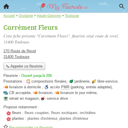
Accueil
>
Occitanie
>
Haute-Garonne
>
Toulouse
Carrément Fleurs
Cette fiche présente "Carrément Fleurs", fleuriste situé
route de revel
,
31400 Toulouse.
270 Route de Revel
31400 Toulouse
📞 Appeler ce fleuriste
Fleuriste
-
Ouvert jusqu'à 20h
Prestations :
compositions florales
,
jardinerie
,
libre-service
,
livraison à domicile
,
accès
PMR
(parking, entrée adaptée)
,
CB acceptée
,
livraison
,
livraison le jour même
,
retrait en magasin
,
service drive
Propose notamment :
fleurs :
fleurs coupées, fleurs exotiques, orchidées
plantes :
plantes d'extérieur, plantes d'intérieur
Recommander ce fleuriste