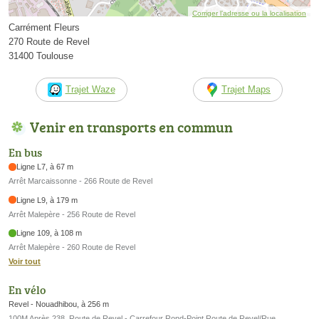
Corriger l’adresse ou la localisation
Carrément Fleurs
270 Route de Revel
31400 Toulouse
Trajet Waze
Trajet Maps
Venir en transports en commun
En bus
Ligne L7, à 67 m
Arrêt Marcaissonne - 266 Route de Revel
Ligne L9, à 179 m
Arrêt Malepère - 256 Route de Revel
Ligne 109, à 108 m
Arrêt Malepère - 260 Route de Revel
Voir tout
En vélo
Revel - Nouadhibou, à 256 m
100M Après 238, Route de Revel - Carrefour Rond-Point Route de Revel/Rue