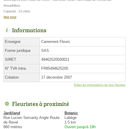
Nouadhibou
Capacité : 13 vélos
Voir tout
Informations
Enseigne
Carrement Fleurs
Forme juridique
SAS
SIRET
49462520500021
N° TVA Intra.
FR85494625205
Création
17 décembre 2007
Éditer les informations de mon fleuriste
Fleuristes à proximité
Jardiland
Botanic
Rue Lucien Servanty Angle Route
Labège
de Revel
1.5 km
860 mètres
Ouvert jusqu'à 19h