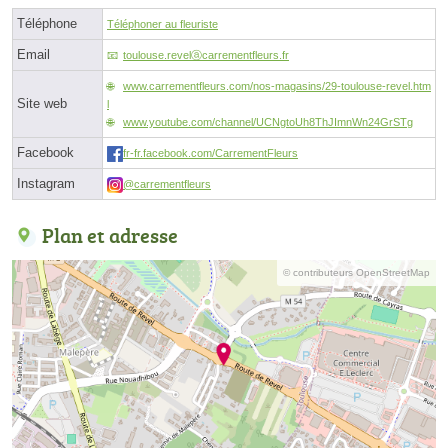
Téléphone
Téléphoner au fleuriste
Email
toulouse.revelⓐcarrementfleurs.fr
www.carrementfleurs.com/nos-magasins/29-toulouse-revel.htm
Site web
l
www.youtube.com/channel/UCNgtoUh8ThJImnWn24GrSTg
Facebook
fr-fr.facebook.com/CarrementFleurs
Instagram
@carrementfleurs
Plan et adresse
© contributeurs OpenStreetMap