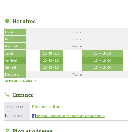
Horaires
Lundi
Fermé
Mardi
Fermé
Mercredi
Fermé
Jeudi
10h30 - 13h
15h - 19h30
Vendredi
10h30 - 13h
15h - 19h30
Samedi
10h30 - 13h
15h - 19h30
Dimanche
Fermé
Signaler une erreur
Contact
Téléphone
Téléphoner au fleuriste
Facebook
facebook.com/lesfleursdemonsieurrosabonheur
Plan et adresse