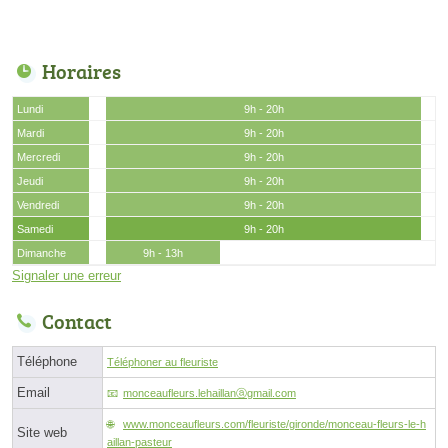
Horaires
Lundi
9h - 20h
Mardi
9h - 20h
Mercredi
9h - 20h
Jeudi
9h - 20h
Vendredi
9h - 20h
Samedi
9h - 20h
Dimanche
9h - 13h
Signaler une erreur
Contact
Téléphone
Téléphoner au fleuriste
Email
monceaufleurs.lehaillanⓐgmail.com
www.monceaufleurs.com/fleuriste/gironde/monceau-fleurs-le-h
Site web
aillan-pasteur