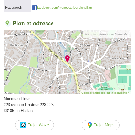
Facebook
facebook.com/monceaufleurslehaillan
Plan et adresse
© contributeurs OpenStreetMap
Corriger l’adresse ou la localisation
Monceau Fleurs
223 avenue Pasteur 223 225
33185 Le Haillan
Trajet Waze
Trajet Maps