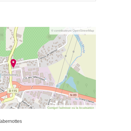
© contributeurs OpenStreetMap
Corriger l’adresse ou la localisation
abernottes