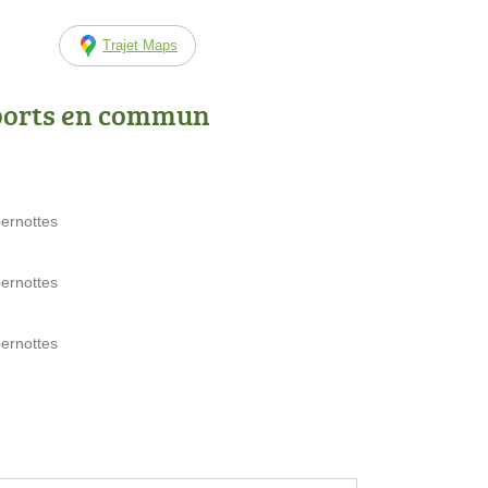
Trajet Maps
ports en commun
ernottes
ernottes
ernottes