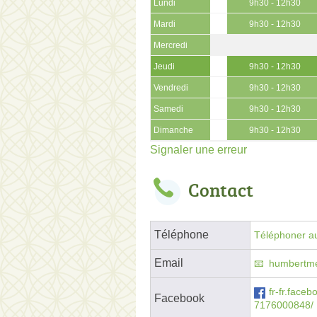
Lundi
9h30 - 12h30
Mardi
9h30 - 12h30
Mercredi
Jeudi
9h30 - 12h30
Vendredi
9h30 - 12h30
Samedi
9h30 - 12h30
Dimanche
9h30 - 12h30
Signaler une erreur
Contact
Téléphone
Téléphoner au
Email
humbertm
fr-fr.face
Facebook
7176000848/