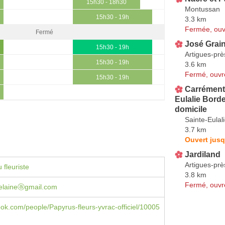
15h30 - 18h30
Montussan
15h30 - 19h
3.3 km
Fermée, ouv
Fermé
José Grai
15h30 - 19h
Artigues-pr
15h30 - 19h
3.6 km
Fermé, ouvr
15h30 - 19h
Carrément 
Eulalie Borde
domicile
Sainte-Eulal
3.7 km
Ouvert jusq
Jardiland
Artigues-pr
 fleuriste
3.8 km
Fermé, ouvr
elaineⓐgmail.com
book.com/people/Papyrus-fleurs-yvrac-officiel/10005