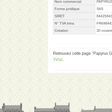
Nom commercial
PAPYRU
Forme juridique
SAS
SIRET
8442584
N° TVA Intra.
FR69844
Création
30 novem
Retrouvez cette page "Papyrus Ga
Yvrac
.