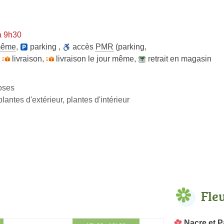
à 9h30
 même
,
parking
,
accès
PMR
(parking,
,
livraison
,
livraison le jour même
,
retrait en magasin
roses
antes d'extérieur, plantes d'intérieur
Fle
Nacre et 