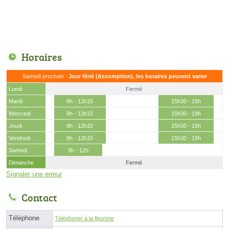
Horaires
Samedi prochain :
Jour férié (Assomption), les horaires peuvent varier
Lundi
Fermé
Mardi
9h - 12h15
15h30 - 19h
Mercredi
9h - 12h15
15h30 - 19h
Jeudi
9h - 12h15
15h30 - 19h
Vendredi
9h - 12h15
15h30 - 19h
Samedi
9h - 12h
Dimanche
Fermé
Signaler une erreur
Contact
Téléphone
Téléphoner à la fleuriste