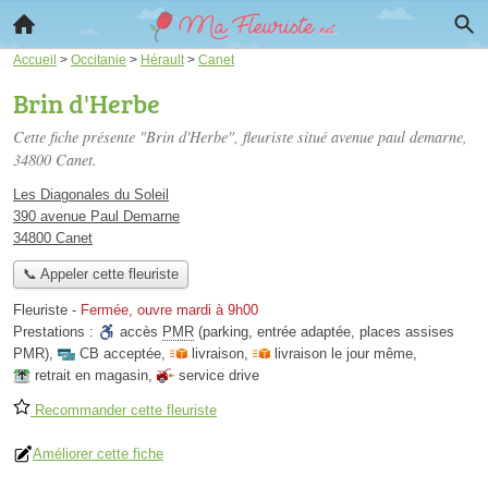
Accueil
>
Occitanie
>
Hérault
>
Canet
Brin d'Herbe
Cette fiche présente "Brin d'Herbe", fleuriste situé
avenue paul demarne
,
34800 Canet.
Les Diagonales du Soleil
390 avenue Paul Demarne
34800 Canet
📞 Appeler cette fleuriste
Fleuriste
-
Fermée, ouvre mardi à 9h00
Prestations :
accès
PMR
(parking, entrée adaptée, places assises
PMR)
,
CB acceptée
,
livraison
,
livraison le jour même
,
retrait en magasin
,
service drive
Recommander cette fleuriste
Améliorer cette fiche