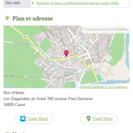
Site web
fleuristes-et-fleurs.com/fleuriste/brin-dherbe-canet-34800
Plan et adresse
© contributeurs OpenStreetMap
Corriger l’adresse ou la localisation
Brin d'Herbe
Les Diagonales du Soleil 390 avenue Paul Demarne
34800 Canet
Trajet Waze
Trajet Maps