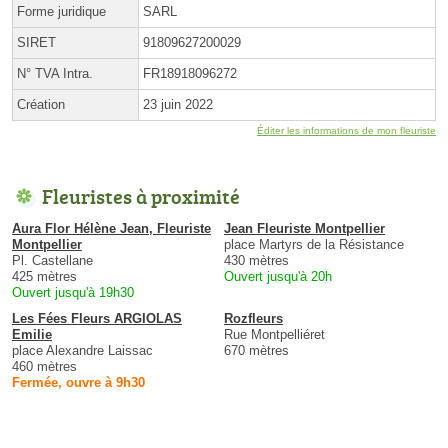
Forme juridique
SARL
SIRET
91809627200029
N° TVA Intra.
FR18918096272
Création
23 juin 2022
Éditer les informations de mon fleuriste
Fleuristes à proximité
Aura Flor Hélène Jean, Fleuriste
Jean Fleuriste Montpellier
Montpellier
place Martyrs de la Résistance
Pl. Castellane
430 mètres
425 mètres
Ouvert jusqu'à 20h
Ouvert jusqu'à 19h30
Les Fées Fleurs ARGIOLAS
Rozfleurs
Emilie
Rue Montpelliéret
place Alexandre Laissac
670 mètres
460 mètres
Fermée, ouvre à 9h30