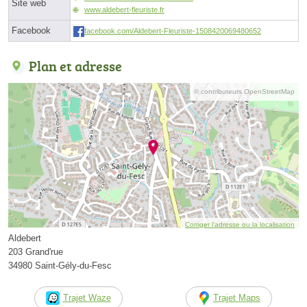
Site web
www.aldebert-fleuriste.fr
Facebook
facebook.com/Aldebert-Fleuriste-1508420069480652
Plan et adresse
© contributeurs OpenStreetMap
Corriger l’adresse ou la localisation
Aldebert
203 Grand'rue
34980 Saint-Gély-du-Fesc
Trajet Waze
Trajet Maps