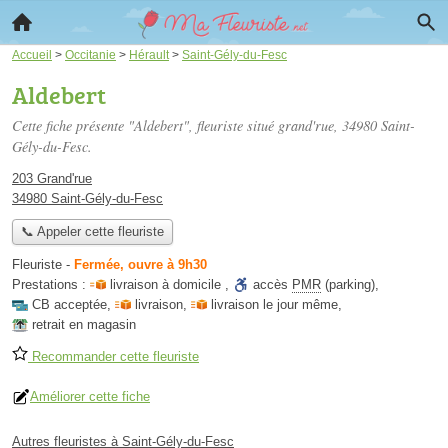
Accueil
>
Occitanie
>
Hérault
>
Saint-Gély-du-Fesc
Aldebert
Cette fiche présente "Aldebert", fleuriste situé
grand'rue
, 34980 Saint-
Gély-du-Fesc.
203 Grand'rue
34980 Saint-Gély-du-Fesc
📞 Appeler cette fleuriste
Fleuriste
-
Fermée, ouvre à 9h30
Prestations :
livraison à domicile
,
accès
PMR
(parking)
,
CB acceptée
,
livraison
,
livraison le jour même
,
retrait en magasin
Recommander cette fleuriste
Améliorer cette fiche
Autres fleuristes à Saint-Gély-du-Fesc