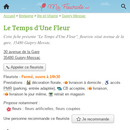
Accueil
>
Bretagne
>
Ille-et-Vilaine
>
Guipry-Messac
Le Temps d'Une Fleur
Cette fiche présente "Le Temps d'Une Fleur", fleuriste situé
avenue de la
gare
, 35480 Guipry-Messac.
30 avenue de la Gare
35480 Guipry-Messac
📞 Appeler ce fleuriste
Fleuriste
-
Fermé, ouvre à 14h30
Prestations :
décoration florale
,
livraison à domicile
,
accès
PMR
(parking, entrée adaptée)
,
CB acceptée
,
livraison
,
livraison le jour même
,
retrait en magasin
Propose notamment :
fleurs :
fleurs artificielles, fleurs coupées
Une personne
recommande
ce fleuriste.
Je recommande