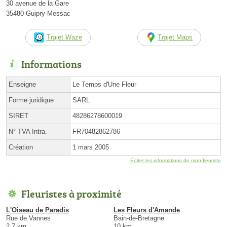
30 avenue de la Gare
35480 Guipry-Messac
Trajet Waze
Trajet Maps
Informations
Enseigne
Le Temps d'Une Fleur
Forme juridique
SARL
SIRET
48286278600019
N° TVA Intra.
FR70482862786
Création
1 mars 2005
Éditer les informations de mon fleuriste
Fleuristes à proximité
L'Oiseau de Paradis
Les Fleurs d'Amande
Rue de Vannes
Bain-de-Bretagne
2.7 km
10 km