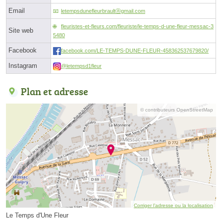
Email
letempsdunefleurbraultⓐgmail.com
fleuristes-et-fleurs.com/fleuriste/le-temps-d-une-fleur-messac-3
Site web
5480
Facebook
facebook.com/LE-TEMPS-DUNE-FLEUR-458362537679820/
Instagram
@letempsd1fleur
Plan et adresse
© contributeurs OpenStreetMap
Corriger l’adresse ou la localisation
Le Temps d'Une Fleur