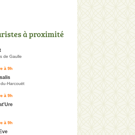
uristes à proximité
t
s de Gaulle
e à 9h
alis
e-du-Harcouët
e à 9h
at'Ure
e à 9h
'Eve