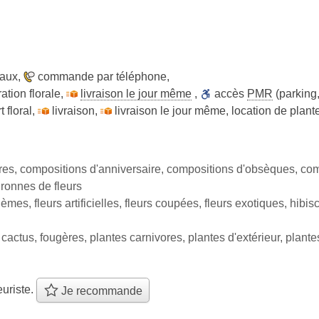
raux
,
commande par téléphone
,
ation florale
,
livraison le jour même
,
accès
PMR
(parking
t floral
,
livraison
,
livraison le jour même
,
location de plant
res, compositions d'anniversaire, compositions d'obsèques, co
ronnes de fleurs
es, fleurs artificielles, fleurs coupées, fleurs exotiques, hibiscu
actus, fougères, plantes carnivores, plantes d'extérieur, plantes
euriste.
Je recommande