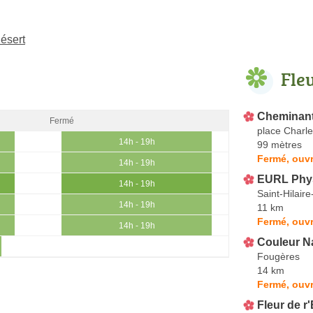
Désert
Fle
Cheminan
Fermé
place Charle
14h - 19h
99 mètres
Fermé, ouvr
14h - 19h
EURL Phys
14h - 19h
Saint-Hilair
14h - 19h
11 km
Fermé, ouvr
14h - 19h
Couleur N
Fougères
14 km
Fermé, ouvr
Fleur de r