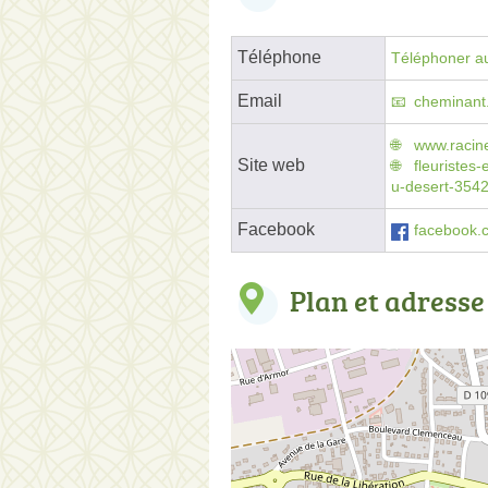
Téléphone
Téléphoner au
Email
cheminan
www.racine
Site web
fleuristes-
u-desert-354
Facebook
facebook.c
Plan et adresse