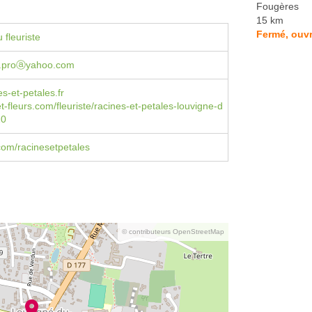
Fougères
15 km
Fermé, ouvr
 fleuriste
t.proⓐyahoo.com
s-et-petales.fr
et-fleurs.com/fleuriste/racines-et-petales-louvigne-d
20
om/racinesetpetales
© contributeurs OpenStreetMap