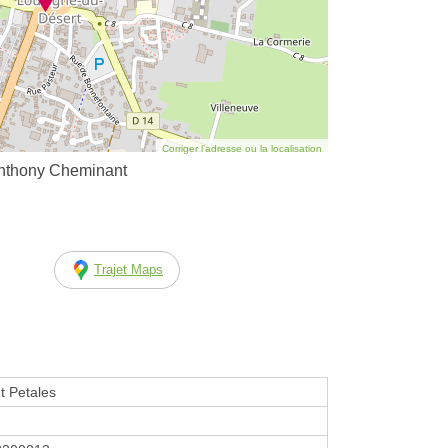
Corriger l’adresse ou la localisation
 Anthony Cheminant
Trajet Maps
t Petales