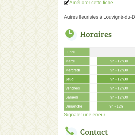
Améliorer cette fiche
Autres fleuristes à Louvigné-du-
Horaires
Lundi
Mardi
9h - 12h30
Mercredi
9h - 12h30
Jeudi
9h - 12h30
Vendredi
9h - 12h30
Samedi
9h - 12h30
Dimanche
9h - 12h
Signaler une erreur
Contact