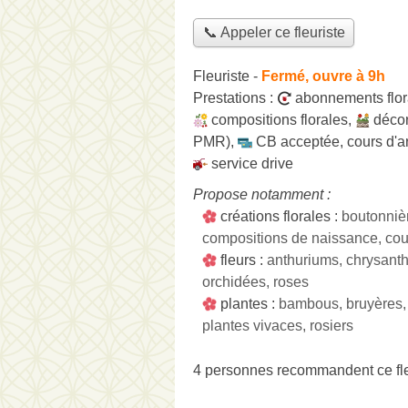
📞 Appeler ce fleuriste
Fleuriste
-
Fermé, ouvre à 9h
Prestations :
abonnements flo
compositions florales
,
décor
PMR)
,
CB acceptée
,
cours d'ar
service drive
Propose notamment :
créations florales :
boutonniè
compositions de naissance, cou
fleurs :
anthuriums, chrysanthèm
orchidées, roses
plantes :
bambous, bruyères, c
plantes vivaces, rosiers
4 personnes
recommandent
ce fl