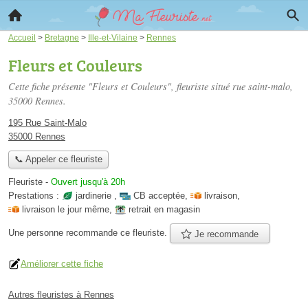
Accueil
>
Bretagne
>
Ille-et-Vilaine
>
Rennes
Fleurs et Couleurs
Cette fiche présente "Fleurs et Couleurs", fleuriste situé
rue saint-malo
,
35000 Rennes.
195 Rue Saint-Malo
35000 Rennes
📞 Appeler ce fleuriste
Fleuriste
-
Ouvert jusqu'à 20h
Prestations :
jardinerie
,
CB acceptée
,
livraison
,
livraison le jour même
,
retrait en magasin
Une personne
recommande
ce fleuriste.
Je recommande
Améliorer cette fiche
Autres fleuristes à Rennes