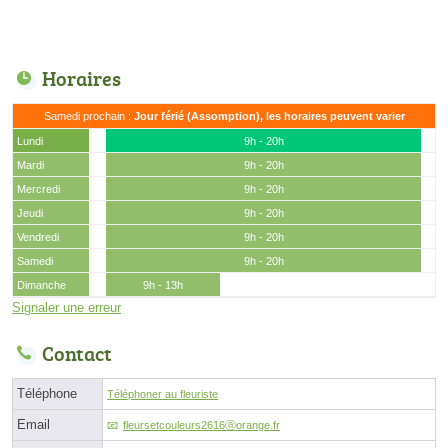
Horaires
Samedi prochain :
Jour férié (Assomption), les horaires peuvent varier
Lundi
9h - 20h
Mardi
9h - 20h
Mercredi
9h - 20h
Jeudi
9h - 20h
Vendredi
9h - 20h
Samedi
9h - 20h
Dimanche
9h - 13h
Signaler une erreur
Contact
Téléphone
Téléphoner au fleuriste
Email
fleursetcouleurs2616ⓐorange.fr