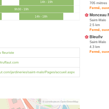
14h - 19h
705 mètres
Fermé, ouvr
9h30 - 19h
Monceau F
14h - 18h
Saint-Malo
2.5 km
Fermé, ouvr
Bleuñv
Saint-Malo
4.3 km
Fermé, ouvr
 fleuriste
truffaut.com
ut.com/jardineries/saint-malo/Pages/accueil.aspx
© contributeurs OpenStreetMap