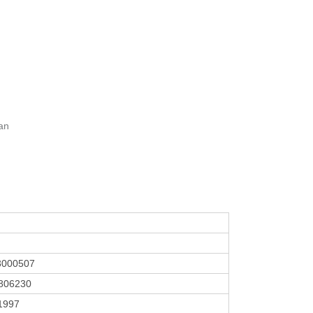
an
3000507
806230
 1997