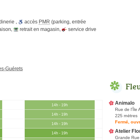
dinerie
,
accès
PMR
(parking, entrée
raison
,
retrait en magasin
,
service drive
des-Guérets
Fle
Animalo
14h - 19h
Rue de l'Île
14h - 19h
225 mètres
Fermé, ouvr
14h - 19h
Atelier Flo
14h - 19h
Grande Rue