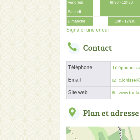
Vendredi
9h30 - 12h30
Samedi
Dimanche
10h - 12h30
Signaler une erreur
Contact
Téléphone
Téléphoner au
Email
c.lohisseⓐ
Site web
www.truffa
Plan et adresse