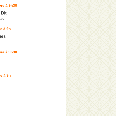
vre à 9h30
 Dit
eau
e à 9h
iges
vre à 9h30
e à 9h