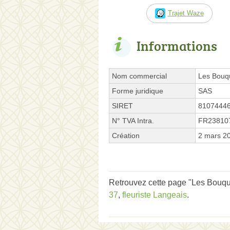
Trajet Waze
Informations
Nom commercial
Les Bouq
Forme juridique
SAS
SIRET
8107444
N° TVA Intra.
FR23810
Création
2 mars 2
Retrouvez cette page "Les Bouqu
37
,
fleuriste Langeais
.