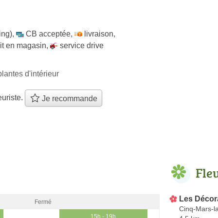
ing)
,
CB acceptée
,
livraison
,
ait en magasin
,
service drive
plantes d'intérieur
euriste.
Je recommande
Fle
Les Décora
Fermé
Cinq-Mars-la
15h - 19h