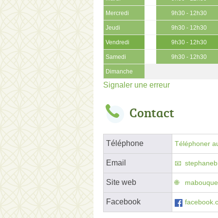
Mercredi
9h30 - 12h30
Jeudi
9h30 - 12h30
Vendredi
9h30 - 12h30
Samedi
9h30 - 12h30
Dimanche
Signaler une erreur
Contact
Téléphone
Téléphoner au
Email
stephane
Site web
mabouquett
Facebook
facebook.