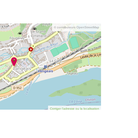
© contributeurs OpenStreetMap
Corriger l’adresse ou la localisation