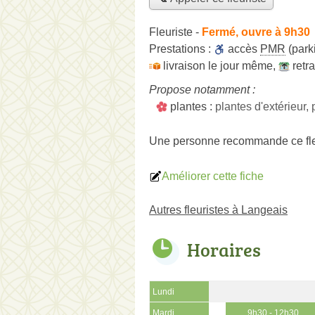
Fleuriste
-
Fermé, ouvre à 9h30
Prestations :
accès
PMR
(park
livraison le jour même
,
retr
Propose notamment :
plantes :
plantes d'extérieur, 
Une personne
recommande
ce fl
Améliorer cette fiche
Autres fleuristes à Langeais
Horaires
Lundi
Mardi
9h30 - 12h30