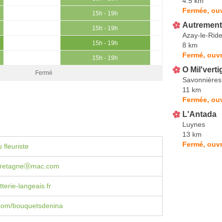
4.5 km
Fermée, ou
15h - 19h
Autrement
15h - 19h
Azay-le-Rid
15h - 19h
8 km
Fermé, ouvr
15h - 19h
O Mil'vert
Fermé
Savonnières
11 km
Fermée, ou
L'Antada
Luynes
13 km
Fermé, ouvr
 fleuriste
bretagneⓐmac.com
erie-langeais.fr
com/bouquetsdenina