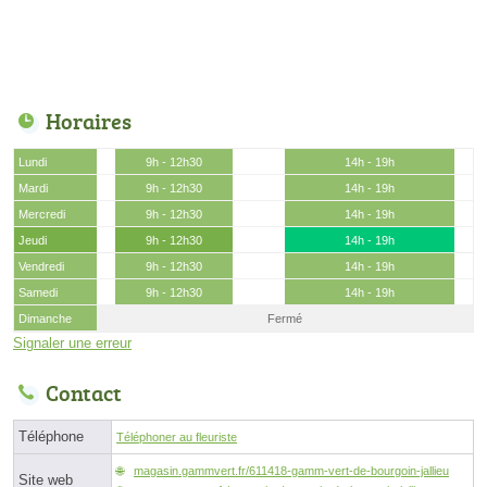
Horaires
Lundi
9h - 12h30
14h - 19h
Mardi
9h - 12h30
14h - 19h
Mercredi
9h - 12h30
14h - 19h
Jeudi
9h - 12h30
14h - 19h
Vendredi
9h - 12h30
14h - 19h
Samedi
9h - 12h30
14h - 19h
Dimanche
Fermé
Signaler une erreur
Contact
Téléphone
Téléphoner au fleuriste
magasin.gammvert.fr/611418-gamm-vert-de-bourgoin-jallieu
Site web