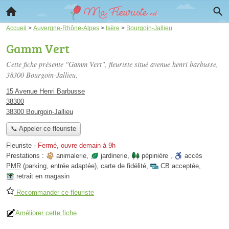
Accueil
>
Auvergne-Rhône-Alpes
>
Isère
>
Bourgoin-Jallieu
Gamm Vert
Cette fiche présente "Gamm Vert", fleuriste situé
avenue henri barbusse
,
38300 Bourgoin-Jallieu.
15 Avenue Henri Barbusse
38300
38300 Bourgoin-Jallieu
📞 Appeler ce fleuriste
Fleuriste
-
Fermé, ouvre demain à 9h
Prestations :
animalerie
,
jardinerie
,
pépinière
,
accès
PMR
(parking, entrée adaptée)
,
carte de fidélité
,
CB acceptée
,
retrait en magasin
Recommander ce fleuriste
Améliorer cette fiche