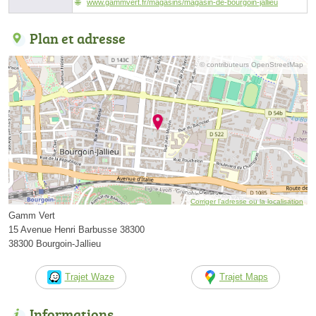
www.gammvert.fr/magasins/magasin-de-bourgoin-jallieu
Plan et adresse
© contributeurs OpenStreetMap
Corriger l’adresse ou la localisation
Gamm Vert
15 Avenue Henri Barbusse 38300
38300 Bourgoin-Jallieu
Trajet Waze
Trajet Maps
Informations