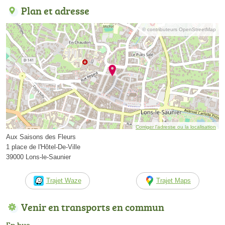
Plan et adresse
© contributeurs OpenStreetMap
Corriger l’adresse ou la localisation
Aux Saisons des Fleurs
1 place de l'Hôtel-De-Ville
39000 Lons-le-Saunier
Trajet Waze
Trajet Maps
Venir en transports en commun