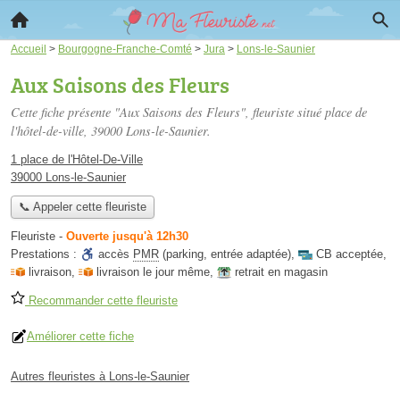
Accueil
>
Bourgogne-Franche-Comté
>
Jura
>
Lons-le-Saunier
Aux Saisons des Fleurs
Cette fiche présente "Aux Saisons des Fleurs", fleuriste situé
place de
l'hôtel-de-ville
, 39000 Lons-le-Saunier.
1 place de l'Hôtel-De-Ville
39000 Lons-le-Saunier
📞 Appeler cette fleuriste
Fleuriste
-
Ouverte jusqu'à 12h30
Prestations :
accès
PMR
(parking, entrée adaptée)
,
CB acceptée
,
livraison
,
livraison le jour même
,
retrait en magasin
Recommander cette fleuriste
Améliorer cette fiche
Autres fleuristes à Lons-le-Saunier