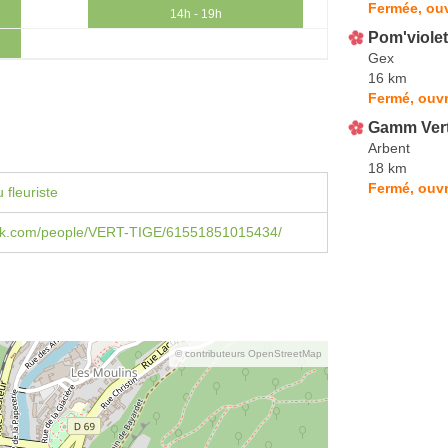
Fermée, ouv
14h - 19h
Pom'violet
Gex
16 km
Fermé, ouvr
Gamm Ver
Arbent
18 km
Fermé, ouvr
 fleuriste
k.com/people/VERT-TIGE/61551851015434/
© contributeurs OpenStreetMap