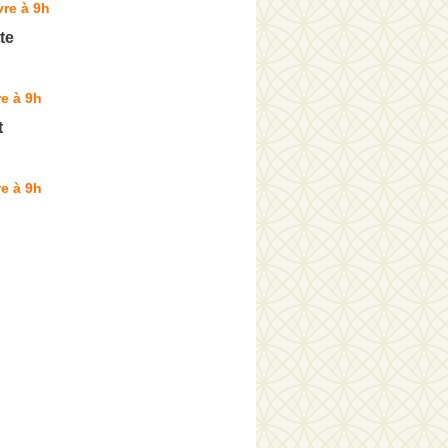
re à 9h
te
e à 9h
t
e à 9h