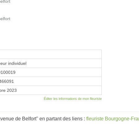
elfort
elfort
eur individuel
9100019
466091
bre 2023
Éditer les informations de mon fleuriste
venue de Belfort" en partant des liens :
fleuriste Bourgogne-Fr