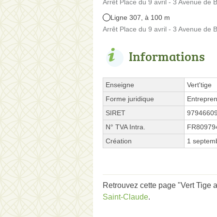
Arrêt Place du 9 avril - 3 Avenue de B
Ligne 307, à 100 m
Arrêt Place du 9 avril - 3 Avenue de B
Informations
Enseigne
Vert'tige
Forme juridique
Entrepren
SIRET
9794660
N° TVA Intra.
FR80979
Création
1 septem
Retrouvez cette page "Vert Tige a
Saint-Claude
.