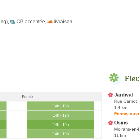
ing)
,
CB acceptée
,
livraison
Fle
Jardival
Fermé
Rue Carnot
14h - 19h
1.4 km
Fermé, ouvr
14h - 19h
Osiris
14h - 19h
Moirans-en
14h - 19h
11 km