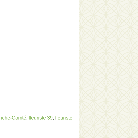
anche-Comté
,
fleuriste 39
,
fleuriste