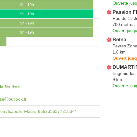
Ouverte jus
9h - 19h
Passion F
9h - 19h
Rue du 13 J
9h - 19h
700 mètres
Ouvert jusq
9h - 19h
Betna
Peyres Zon
1.6 km
Ouvert jusq
DUMARTIN
Eugénie-les
9 km
Ouverte jus
a fleuriste
seⓐoutlook.fr
com/Isabelle-Fleurs-856233637721834/