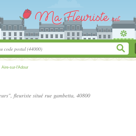
>
Aire-sur-l'Adour
eurs", fleuriste situé
rue gambetta
, 40800