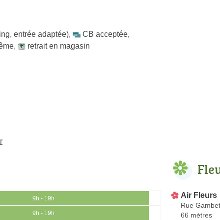
ing, entrée adaptée)
,
CB acceptée
,
même
,
retrait en magasin
r
Fle
Air Fleurs
9h - 19h
Rue Gambet
9h - 19h
66 mètres