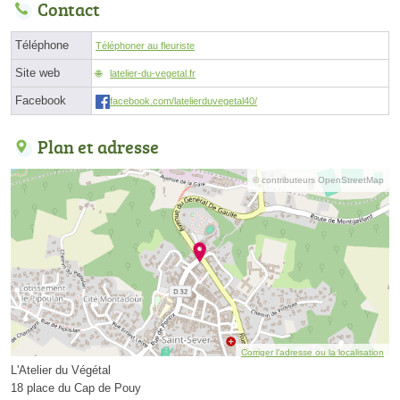
Contact
Téléphone
Téléphoner au fleuriste
Site web
latelier-du-vegetal.fr
Facebook
facebook.com/latelierduvegetal40/
Plan et adresse
© contributeurs OpenStreetMap
Corriger l’adresse ou la localisation
L'Atelier du Végétal
18 place du Cap de Pouy