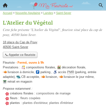
Accueil
>
Nouvelle-Aquitaine
>
Landes
>
Saint-Sever
L'Atelier du Végétal
Cette fiche présente "L'Atelier du Végétal", fleuriste situé
place du cap de
pouy
, 40500 Saint-Sever.
18 place du Cap de Pouy
40500 Saint-Sever
📞 Appeler ce fleuriste
Fleuriste
-
Fermé, ouvre à 9h
Prestations :
compositions florales
,
décoration florale
,
livraison à domicile
,
parking
,
accès
PMR
(parking, entrée
adaptée)
,
CB acceptée
,
livraison
,
livraison le jour même
,
retrait en magasin
Propose notamment :
créations florales :
compositions de mariage
fleurs :
fleurs coupées
plantes :
plantes d'extérieur, plantes d'intérieur