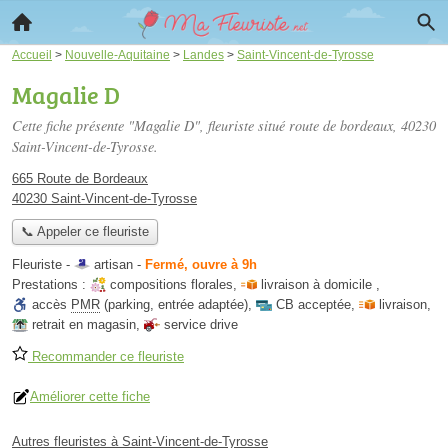
Accueil
>
Nouvelle-Aquitaine
>
Landes
>
Saint-Vincent-de-Tyrosse
Magalie D
Cette fiche présente "Magalie D", fleuriste situé
route de bordeaux
, 40230
Saint-Vincent-de-Tyrosse.
665 Route de Bordeaux
40230 Saint-Vincent-de-Tyrosse
📞 Appeler ce fleuriste
Fleuriste -
artisan
-
Fermé, ouvre à 9h
Prestations :
compositions florales
,
livraison à domicile
,
accès
PMR
(parking, entrée adaptée)
,
CB acceptée
,
livraison
,
retrait en magasin
,
service drive
Recommander ce fleuriste
Améliorer cette fiche
Autres fleuristes à Saint-Vincent-de-Tyrosse