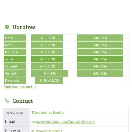
Horaires
Lundi
9h - 12h30
14h - 19h
Mardi
9h - 12h30
14h - 19h
Mercredi
9h - 12h30
14h - 19h
Jeudi
9h - 12h30
14h - 19h
Vendredi
9h - 12h30
14h - 19h
Samedi
9h - 13h
14h - 19h
Dimanche
9h30 - 12h30
Signaler une erreur
Contact
Téléphone
Téléphoner au fleuriste
Email
saintvincentdetyrosseⓐpassionfleur.com
Site web
www.mdfleuriste.fr