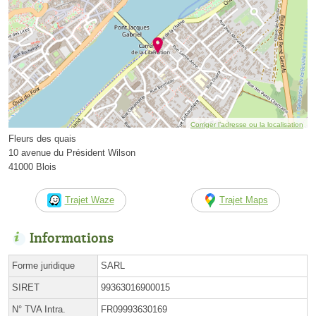
Corriger l’adresse ou la localisation
Fleurs des quais
10 avenue du Président Wilson
41000 Blois
Trajet Waze
Trajet Maps
Informations
Forme juridique
SARL
SIRET
99363016900015
N° TVA Intra.
FR09993630169