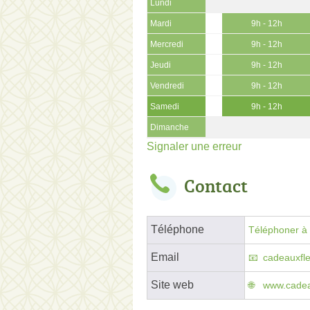
Lundi
Mardi
9h - 12h
Mercredi
9h - 12h
Jeudi
9h - 12h
Vendredi
9h - 12h
Samedi
9h - 12h
Dimanche
Signaler une erreur
Contact
Téléphone
Téléphoner à l
Email
cadeauxfl
Site web
www.cadeau