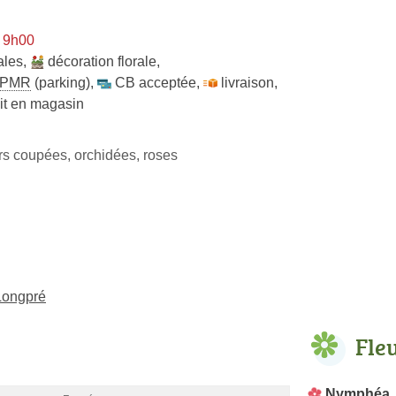
à 9h00
ales
,
décoration florale
,
PMR
(parking)
,
CB acceptée
,
livraison
,
ait en magasin
leurs coupées, orchidées, roses
-Longpré
Fle
Nymphéa