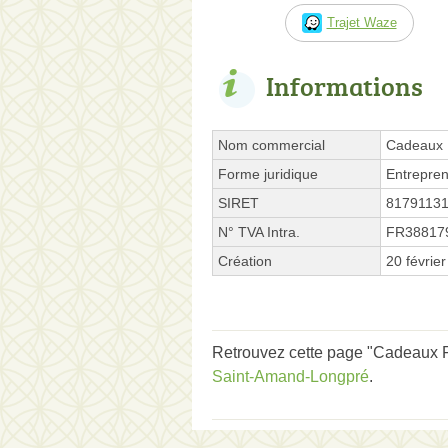
Trajet Waze
Informations
Nom commercial
Cadeaux 
Forme juridique
Entrepren
SIRET
8179113
N° TVA Intra.
FR38817
Création
20 févrie
Retrouvez cette page "Cadeaux Fl
Saint-Amand-Longpré
.